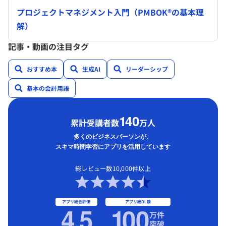
プロジェクトマネジメント入門（PMBOK®の基本理
解）
記事・動画の注目タグ
おすすめ本
生成AI
リーダーシップ
基本の会計用語
1
40
累計受講者数
万人
多くのビジネスパーソンが、
スキマ時間学習にアプリを活用しています
総レビュー数10,000件以上
アプリ総合評価
アプリ総DL数
4.5
1
00
万件
突破