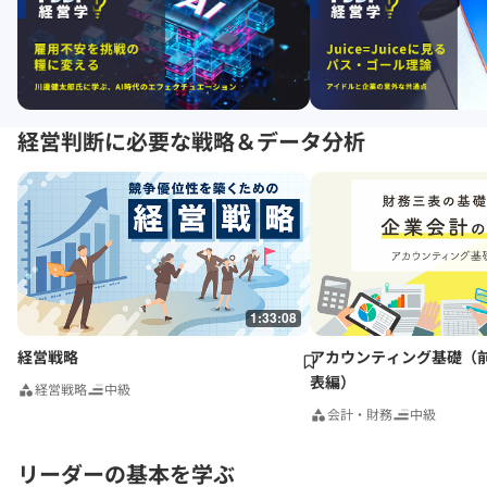
経営判断に必要な戦略＆データ分析
1:33:08
経営戦略
アカウンティング基礎（
表編）
経営戦略
中級
会計・財務
中級
リーダーの基本を学ぶ