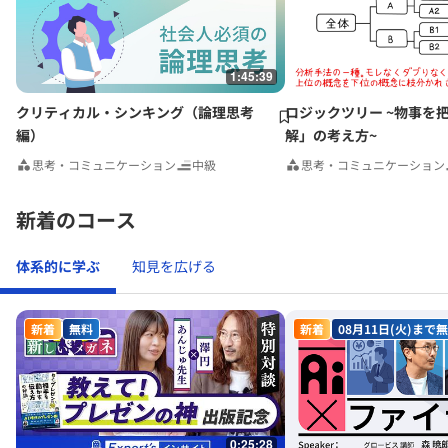
1:45:39
クリティカル・シンキング（論理思考
ロジックツリー ~物事を
編）
解」の考え方~
思考・コミュニケーション
中級
思考・コミュニケーション
新着のコース
体系的に学ぶ
知見を広げる
新着
無料
新着
08月11日(火)まで
0:25:28