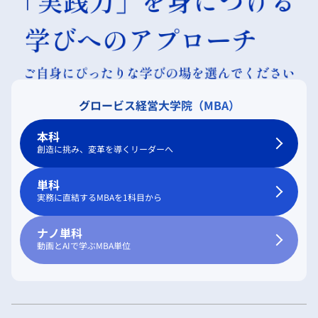
グロービス経営大学院（MBA）
本科
創造に挑み、変革を導くリーダーへ
単科
実務に直結するMBAを1科目から
ナノ単科
動画とAIで学ぶMBA単位