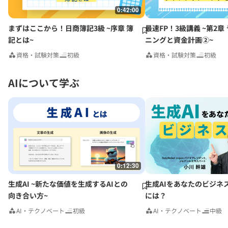
0:42:00
まずはここから！日商簿記3級 ~序章 簿
最速FP！3級講義 ~第2章
記とは~
ニングと資金計画②~
資格・試験対策
初級
資格・試験対策
初級
AIについて学ぶ
0:12:30
生成AI ~新たな価値を生成するAIとの
生成AIをあなたのビジネ
向き合い方~
には？
AI・テクノベート
初級
AI・テクノベート
中級