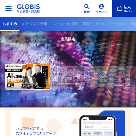
おすすめ
AIビジネス活用
リーダーの挑戦
思考・コミュニケーション
会
会員限定
AI BUSINESS SHIFT 第12回 機能別戦略編：
視聴する
AIで加速する新規事業の創出