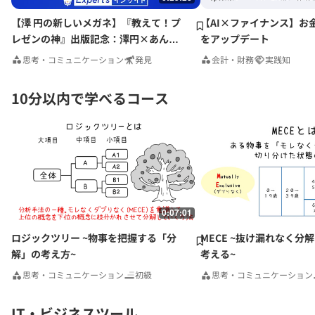
【澤 円の新しいメガネ】『教えて！プ
【AI×ファイナンス】お
レゼンの神』出版記念：澤円×あんじ
をアップデート
ゅ先生特別対談
思考・コミュニケーション
発見
会計・財務
実践知
10分以内で学べるコース
0:07:01
ロジックツリー ~物事を把握する「分
MECE ~抜け漏れなく分
解」の考え方~
考える~
思考・コミュニケーション
初級
思考・コミュニケーション
IT・ビジネスツール