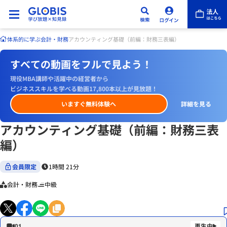
体系的に学ぶ
会計・財務
アカウンティング基礎（前編：財務三表編）
すべての動画をフルで見よう！
現役MBA講師や活躍中の経営者から
ビジネススキルを学べる動画17,800本以上が見放題！
いますぐ無料体験へ
詳細を見る
アカウンティング基礎（前編：財務三表
編）
会員限定
1時間 21分
会計・財務
中級
01