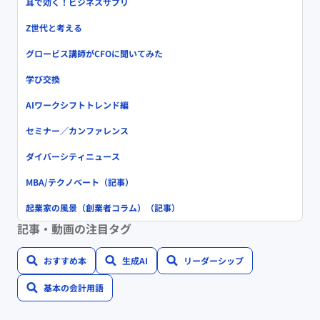
耳で効く！ビジネスサプリ
Z世代と考える
グロービス講師がCFOに聞いてみた
学び交換
AIワークシフトトレンド編
セミナー／カンファレンス
ダイバーシティニュース
MBA/テクノベート（記事）
起業家の風景（創業者コラム）（記事）
記事・動画の注目タグ
おすすめ本
生成AI
リーダーシップ
基本の会計用語