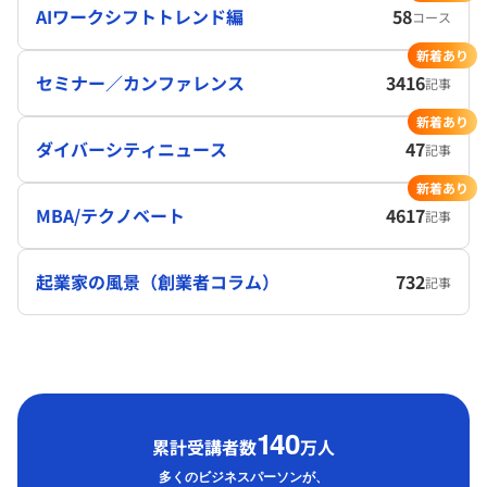
AIワークシフトトレンド編
58
コース
新着あり
セミナー／カンファレンス
3416
記事
新着あり
ダイバーシティニュース
47
記事
新着あり
MBA/テクノベート
4617
記事
起業家の風景（創業者コラム）
732
記事
1
40
累計受講者数
万人
多くのビジネスパーソンが、