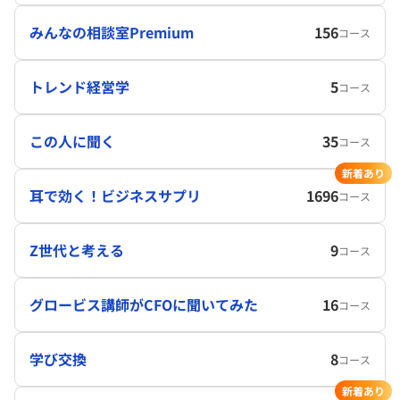
みんなの相談室Premium
156
コース
トレンド経営学
5
コース
この人に聞く
35
コース
新着あり
耳で効く！ビジネスサプリ
1696
コース
Z世代と考える
9
コース
グロービス講師がCFOに聞いてみた
16
コース
学び交換
8
コース
新着あり