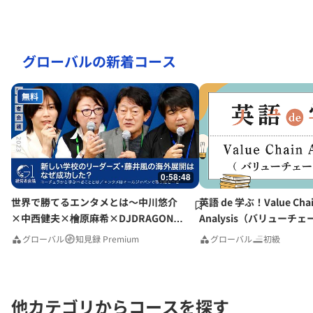
グローバルの新着コース
無料
0:58:48
世界で勝てるエンタメとは〜中川悠介
英語 de 学ぶ！Value Cha
×中西健夫×檜原麻希×DJDRAGON×
Analysis（バリューチ
前田裕二
グローバル
知見録 Premium
グローバル
初級
他カテゴリからコースを探す