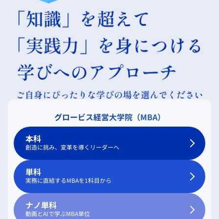
グロービス経営大学院（MBA）
本科
創造に挑み、変革を導くリーダーへ
単科
実務に直結するMBAを1科目から
ナノ単科
動画とAIで学ぶMBA単位