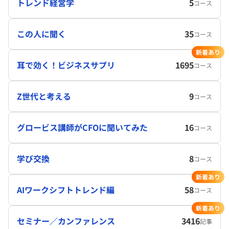
トレンド経営学
5
コース
この人に聞く
35
コース
新着あり
耳で効く！ビジネスサプリ
1695
コース
Z世代と考える
9
コース
グロービス講師がCFOに聞いてみた
16
コース
学び交換
8
コース
新着あり
AIワークシフトトレンド編
58
コース
新着あり
セミナー／カンファレンス
3416
記事