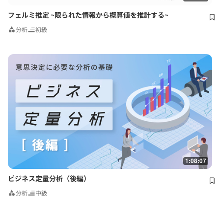
フェルミ推定 ~限られた情報から概算値を推計する~
分析
初級
1:08:07
ビジネス定量分析（後編）
分析
中級