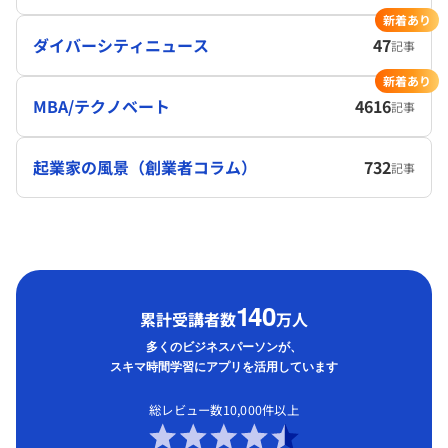
新着あり
ダイバーシティニュース
47
記事
新着あり
MBA/テクノベート
4616
記事
起業家の風景（創業者コラム）
732
記事
1
40
累計受講者数
万人
多くのビジネスパーソンが、
スキマ時間学習にアプリを活用しています
総レビュー数10,000件以上