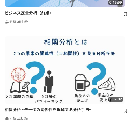
0:49:59
ビジネス定量分析（前編）
分析
中級
0:09:02
相関分析 ~データの関係性を理解する分析手法~
分析
初級