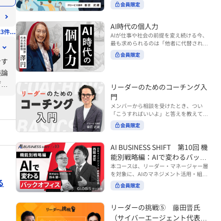
ンバーやチームの力を引き出しながら成
る実践的なポイント などを解説します。
会員限定
BUSINESS SHIFTシリーズ』は以下の3
果を上げるには、どのように仕事を任せ
◾️こんな方におすすめ 提案しても顧客に
部構成で設計された全12回のシリーズで
ていけば良いのでしょうか？ 変化の激し
響かず、「いい話だった」で終わる商談
す。（順次公開） https://unlimited.glo
い時代において、マネージャーとして成
AI時代の個人力
が多い方 顧客の本当の課題や決裁者の判
3件...
bis.co.jp/ja/tags/AI%E3%83%93%E3%8
果を上げ続けるためには、メンバーの個
AIが仕事や社会の前提を変え続ける今、
断基準をつかみきれず、案件が前に進ま
2%B8%E3%83%8D%E3%82%B9%E3%
性や特性を理解し、それに合わせた効果
最も求められるのは「他者に代替されな
ない方 再現性のある営業テクニックを身
82%B7%E3%83%95%E3%83%88 ・基
的な任せ方を身につけることが重要で
い個としての力」“個人力”です。 本コー
につけたい方 ※本動画は、制作時点の情
礎編（第1回〜3回）：リーダーやマネー
会員限定
す。このコースでは、ソーシャルスタイ
スでは、澤円氏の著書『個人力』をもと
ンす
報に基づき作成したものです（2026年7
ジャーに求められる、AI時代の基礎的な
ル理論を活用してメンバーごとに最適な
に、AI時代をしなやかに生き抜くための
月制作）
リテラシーの強化を目的としたコース ・
議論
アプローチを学びます。「任せる力」を
「前向きな自己中戦略」を学びます。 テ
マネジメント編（第4回〜7回）：AI時代
高めることで、チーム全体の成長を促進
げ、
ーマは、「Being（ありたい自分）」を
リーダーのためのコーチング入
のリーダーシップや組織変革を中心に学
し、自身のリーダーシップを発揮できる
中心に据え、自ら考え（Think）、変化
テー
ぶコース ・機能別戦略編（第8回〜12
ようになっていきます。 ※本動画は、制
門
し（Transform）、協働する（Collabor
回）：AI時代における機能別での戦略の
作時点の情報に基づき作成したものです
メンバーから相談を受けたとき、つい
ate）ことで、自分らしい価値を発揮し
あり方を中心に学ぶコース より実践的な
（2024年12月制作）
「こうすればいいよ」と答えを教えてし
ていくこと。 リスキリングやAI活用が叫
AIツールの活用法について学びたい方は
まう。 あるいは、「自分で考えてほし
ばれる今こそ、スキルより先に“自分の
会員限定
『AI WORK SHIFTシリーズ』をご視聴く
を高
い」と思うあまり、すべて任せきりにし
軸”を問うことが重要です。 あなたは何
ださい。 https://unlimited.globis.co.j
てしまう。 メンバーの成長機会を確保し
を大切にし、どんな未来を描きたいの
る。
p/ja/search?tag=AI%E3%83%AF%E3%8
つつ、自律的に仕事を進めてもらうため
AI BUSINESS SHIFT 第10回 機
か？ このコースは、あなたが“ありたい
3%BC%E3%82%AF%E3%82%B7%E3%
的ス
にはどうすればよいのか。 こうした悩み
自分”として生き、キャリアをデザイン
能別戦略編：AIで変わるバック
83%95%E3%83%88 ※本コースは、AIの
に直面するリーダー・マネージャーの方
していくための思考と行動のガイドにな
マネジメント活用を学ぶ「AIビジネスシ
オフィス
本コースは、リーダー・マネージャー層
は多いのではないでしょうか。 変化が激
ります。 ※本動画は、制作時点の情報に
フト」シリーズの一環として提供してい
を対象に、AIのマネジメント活用・組織
しく、正解のない現代においては、指示
基づき作成したものです（2025年11月
る
ます。 ※本動画は、制作時点の情報に基
活用を体系的に学ぶ 『AI BUSINESS SHI
や助言にとどまらず、メンバーの思考を
会員限定
制作）
づき作成したものです（2026年03月制
FTシリーズ（全12回）』の第10回で
引き出し、自律的な行動を促す「コーチ
作）
す。 第10回「機能別戦略編：AIで変わる
ングスキル」の重要性が高まっていま
バックオフィス」では、人事・総務・労
リーダーの挑戦⑤ 藤田晋氏
す。 本コースでは、基礎的なコーチング
務・経理・情報システムなどのバックオ
の考え方を押さえたうえで、実際の職場
（サイバーエージェント代表取
フィス領域において、定型業務の自動化