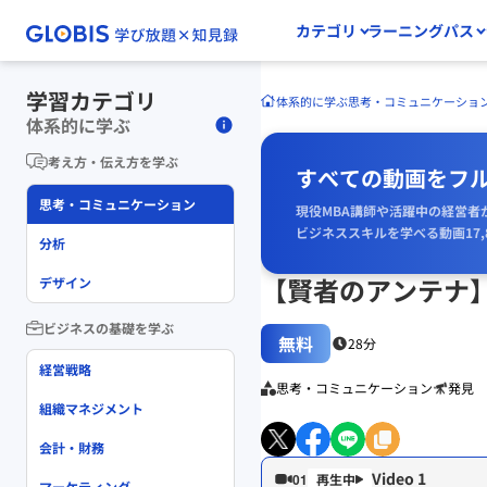
カテゴリ
ラーニングパス
学習カテゴリ
体系的に学ぶ
思考・コミュニケーショ
体系的に学ぶ
考え方・伝え方を学ぶ
すべての動画をフ
思考・コミュニケーション
現役MBA講師や活躍中の経営者
ビジネススキルを学べる動画17,
分析
【賢者のアンテナ
デザイン
ビジネスの基礎を学ぶ
無料
28分
経営戦略
思考・コミュニケーション
発見
組織マネジメント
会計・財務
Video 1
01
マーケティング