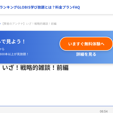
ランキング
GLOBIS学び放題とは？
料金プラン
FAQ
ン
【賢者のアンテナ】いざ！戦略的雑談！前編
ルで見よう！
いますぐ無料体験へ
から
詳細を見る
800本以上が見放題！
】いざ！戦略的雑談！前編
06:54