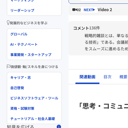
Video 2
02
リーダーシップ
発展的なビジネスを学ぶ
136件
コメント
グローバル
戦略的雑談とは、単な
る技術」である。会議前
AI・テクノベート
をスムーズに進めるた
事業開発・スタートアップ
自然に目的へ導くコミ
ション・巻き込みの姿
価値観･軸/スキルを身につける
また、雑談には心理的
関連動画
目次
概要
キャリア・志
める。オンラインでは
自己啓発
戦略的雑談は、チーム
キルである。
ビジネスソフトウェア・ツール
「思考・コミュ
資格・試験対策
チュートリアル・社会人基礎
知見を広げる