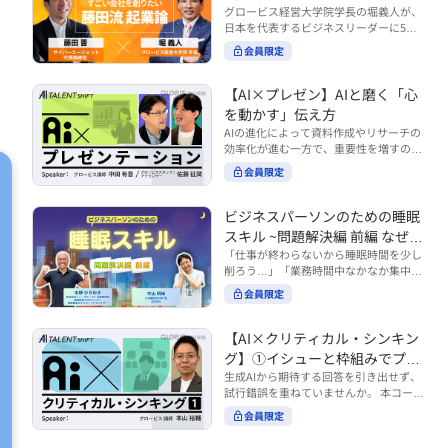
で起こりがちな事例をもとに、相手の思
締役）
グロービス経営大学院学長の堀義人が、
や効率化といった現場レベルのAI活用だ
考と行動を引き出す関わり方を学びま
日本を代表するビジネスリーダーに5つ
けでなく、いかにして経営や戦略に貢献
す。 また、代表的なコーチングのフレー
の質問（能力開発／挑戦／試練／仲間／
する存在へと進化していくのかについて
会員限定
ムワークである「GROWモデル」を取り
志）を投げかけ、その人生哲学を解き明
考えを深め、学んでいきます。 ■こんな
上げ、どのような問いかけによって相手
かします。第5回目のゲストは、サイバ
方におすすめ ・人事・総務・労務・経
の主体性を引き出していくのかを、わか
ーエージェント代表取締役の藤田晋氏。
【AI×プレゼン】AIと磨く「心
理・情シスなど、バックオフィス部門を
りやすく解説します。 メンバーとの対話
起業の理由、経営をどうやって学んだ
率いるリーダー・マネージャーの方 ・バ
を動かす」伝え方
を、成長を促す機会へと変えていく。そ
か、アメーバブログ・ABEMAの立ち上
ックオフィス業務へのAI活用やDX推進を
AIの進化によって資料作成やリサーチの
の第一歩としておすすめのコースです。
げ、経営チームづくりについてなど聞い
担っている方 ・AI時代におけるバックオ
効率化が進む一方で、重要性を増すのが
コース内で紹介している「傾聴力」を深
ていきます。（肩書きは2020年12月11
フィスの役割や戦略のあり方を考えたい
「伝える力」です。本コースでは、AI時
めたい方は、こちらも合わせてご覧くだ
日撮影当時のもの） 藤田 晋 サイバー
会員限定
方 ■AIシフトシリーズとは？ 『AI BUSI
代のプレゼンに求められるデリバリース
さい。 ・傾聴力 ~リーダーのための聴く
エージェント 代表取締役 堀 義人 グ
NESS SHIFTシリーズ』は以下の3部構成
キルについて解説します。 自分の伝え方
技術~（基礎編） https://unlimited.glob
ロービス経営大学院 学長 グロービ
で設計された全12回のシリーズです。
を客観的に評価し、改善できるAI活用法
is.co.jp/ja/courses/fe285262/learn/step
ビジネスパーソンのための睡眠
ス・キャピタル・パートナーズ 代表パ
（順次公開） https://unlimited.globis.c
も紹介。大事な場面で「心を動かす」プ
s/59808 ・傾聴力 ~リーダーのための聴
スキル ~問題解決編 前編 なぜ眠
ートナー
o.jp/ja/tags/AI%E3%83%93%E3%82%B
レゼンをしたい方におすすめです。関連
く技術~（実践編） https://unlimited.gl
れないのか？~
「仕事が終わらないから睡眠時間を少し
8%E3%83%8D%E3%82%B9%E3%82%
コース「プレゼンテーションスキル」も
obis.co.jp/ja/courses/01d24a39/learn/s
削ろう…」「業務時間中なかなか集中で
B7%E3%83%95%E3%83%88 ・基礎編
併せてご覧ください。 ▼プレゼン動画分
teps/59813 ※本動画は、制作時点の情
きない…」「毎日朝起きるのがつら
（第1回〜3回）：リーダーやマネージャ
析プロンプト（辛口） https://hodai.glo
報に基づき作成したものです（2026年6
会員限定
い…」。 あなたはこのような経験をした
ーに求められる、AI時代の基礎的なリテ
bis.co.jp/learning_documents/6f976cd
月制作）
ことはありませんか？ 仕事やプライベー
ラシーの強化を目的としたコース ・マネ
a ▼関連動画：プレゼンテーションスキ
トの時間をやりくりするために、真っ先
ジメント編（第4回〜7回）：AI時代のリ
【AI×クリティカル・シンキン
ル https://unlimited.globis.co.jp/ja/co
に削りがちなのが「睡眠」時間。 実は
ーダーシップや組織変革を中心に学ぶコ
urses/598f3254/ ※本コースは、AI時代
グ】①イシューと枠組みでプロ
今、日本社会は世界と比較して「最も眠
ース ・機能別戦略編（第8回〜12回）：
のビジネススキルを学ぶ「AIタレントシ
ンプトを磨く
生成AIから期待する回答を引き出せず、
らない国」だということもわかってきて
AI時代における機能別での戦略のあり方
フト」シリーズの一環として提供してい
試行錯誤を重ねていませんか。 本コース
います。 慢性的な睡眠不足は、心身の健
を中心に学ぶコース より実践的なAIツー
ます。 https://unlimited.globis.co.jp/j
では、生成AI活用の質を高める鍵とし
康に悪影響なだけでなく、仕事のパフォ
ルの活用法について学びたい方は『AI W
会員限定
a/tags/AI%E3%82%BF%E3%83%AC%E
て、クリティカル・シンキングの視点か
ーマンスにも当然大きな影響を与え、社
ORK SHIFTシリーズ』をご視聴くださ
3%83%B3%E3%83%88%E3%82%B7%E
らイシュー設定と枠組みを押さえる重要
会全体の経済損失につながります。 この
い。 https://unlimited.globis.co.jp/ja/s