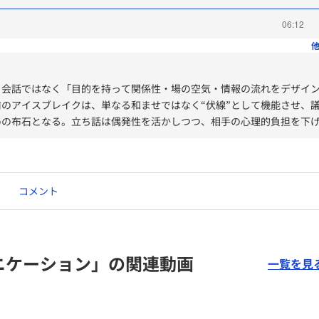
06:12
他
る会話ではなく「目的を持って関係性・場の空気・情報の流れをデザイ
のアイスブレイクは、単なる和ませではなく“伏線”として機能させ、
めの布石となる。立ち話は偶発性を活かしつつ、相手の心理的負担を下
ュニケーション設計が重要。イベントでは、話題の準備・場のファシリ
勢が成果を左右する。
側面が大きく、疲労管理や頻度の調整、ロジカルシンキングの応用が質
コメント
、画面オフの使い方や初対面との接続方法など、特有の工夫が求められ
の心理的安全性を高め、協働を促進し、組織の生産性を底上げする実践
ニケーション」の関連動画
一覧を見