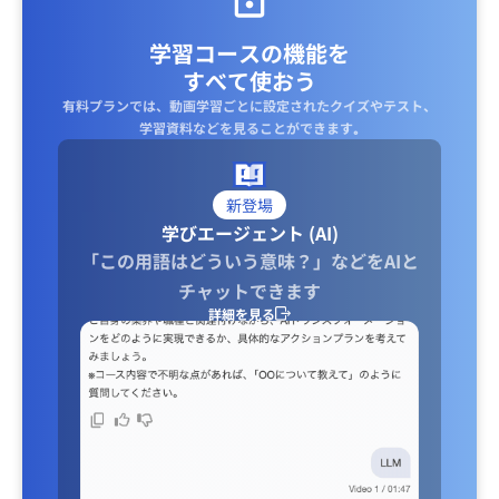
学習コースの機能を
すべて使おう
有料プランでは、動画学習ごとに設定されたクイズやテスト、
学習資料などを見ることができます｡
新登場
学びエージェント (AI)
「この用語はどういう意味？」などをAIと
チャットできます
詳細を見る