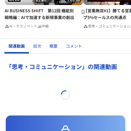
1:03:55
色々考えた結果、
・アウトプットから分析している
AI BUSINESS SHIFT 第12回 機能別
【営業無双#1】勝てる営
・客のリピート率が下がっているかどうかを調べる＝ここに
戦略編：AIで加速する新規事業の創出
プ5%セールスの共通点
問題が発生しているかどうかをまず調べるだけ、他も調べる
AI・テクノベート
中級
思考・コミュニケーション
予定
ことから、これが正解と言える。この１つに絞ったわけでは
ないという意味合いが「まず」に含まれること、「仮説・検
関連動画
目次
概要
コメント
証」のワードに引っ張られたが、「仮説・検証」は原因の追
究に限られないものだと自分で納得した。
「思考・コミュニケーション」の関連動画