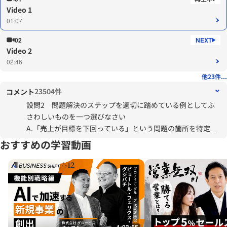
Video 1
01:07
02
Video 2
02:46
他23件...
23504件
コメント
設問2 問題解決のステップを適切に踏めている例としてふ
さわしいものを一つ選びなさい
A.「売上が目標を下回っている」という問題の箇所を特定す
るために、まず新規顧客と既存顧客に分けた上で、「既存顧
おすすめの学習動画
客のリピート率が下がっているのではないか」という仮説を
立て、検証する
が全然理解できず正解できなかった。１つの仮説に絞りこむ
のは早計である、また「仮説・検証」は原因の追究のステッ
プだと思い不正解と思い込んでいた。