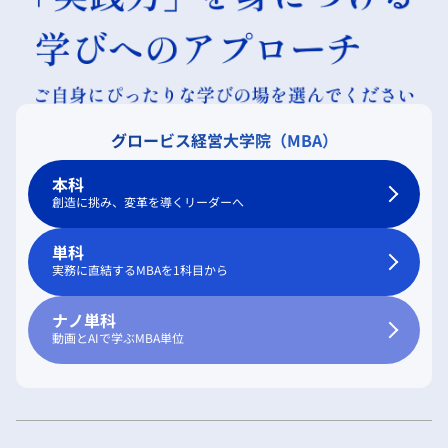
グロービス経営大学院（MBA）
本科
創造に挑み、変革を導くリーダーへ
単科
実務に直結するMBAを1科目から
ナノ単科
動画とAIで学ぶMBA単位