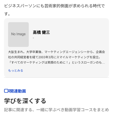
ビジネスパーソンにも芸術家的側面が求められる時代で
す。
高橋 健三
-
大阪生まれ。大学卒業後、マーケティングエージェンシーから、企画会
社の共同経営者を経て2003年3月にスマイルマーケティングを設立。
「すべてのマーケティングは笑顔のために！」というスローガンのも
と、マーケティングコーチとして企業や団体に向け、セミナーやコーチ
もっとみる
ングを実践。上場企業を中心に、商品開発やサービス開発などのマーケ
ティングプロジェクトに携わり、参加メンバーが楽しく笑顔で取り組め
るプロジェクトを数多く推進中。2006年6月グロービスオリジナルMBA
プログラム「GDBA」修了。2007年よりグロービス・マネジメント・ス
関連動画
クールで教員を務める。「創造と変革の志士」としてビジネス分野以外
学びを深くする
でも地元・大阪を活性化させるべく「街づくりプロジェクト」などにも
積極的に取り組んでいる。
記事に関連する、一緒に学ぶべき動画学習コースをまとめ