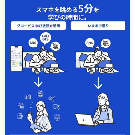
5分
スマホを眺める
を
学びの時間に｡