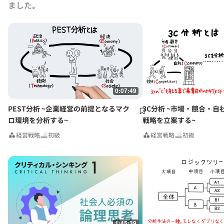
ました｡
0:07:49
PEST分析 ~企業経営の前提となるマク
3C分析 ~市場・競合・自
ロ環境を分析する~
戦略を立案する~
経営戦略
初級
経営戦略
初級
1:45:39