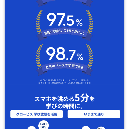
5分
スマホを眺める
を
学びの時間に｡