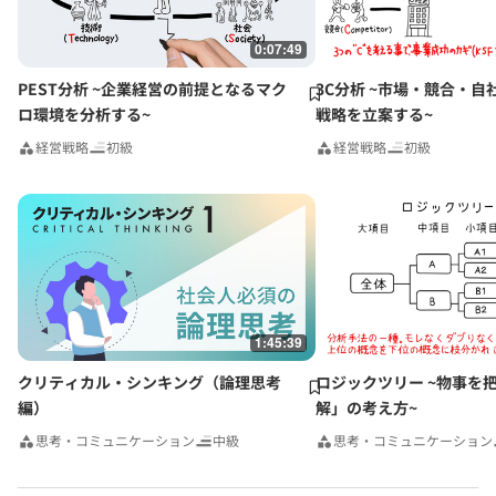
0:07:49
PEST分析 ~企業経営の前提となるマク
3C分析 ~市場・競合・自
ロ環境を分析する~
戦略を立案する~
経営戦略
初級
経営戦略
初級
1:45:39
クリティカル・シンキング（論理思考
ロジックツリー ~物事を
編）
解」の考え方~
思考・コミュニケーション
中級
思考・コミュニケーション