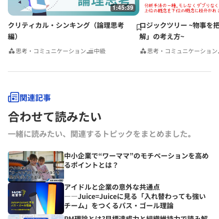
1:45:39
クリティカル・シンキング（論理思考
ロジックツリー ~物事を
編）
解」の考え方~
思考・コミュニケーション
中級
思考・コミュニケーション
関連記事
合わせて読みたい
一緒に読みたい、関連するトピックをまとめました｡
中小企業で“ワーママ”のモチベーションを高め
るポイントとは？
アイドルと企業の意外な共通点
――Juice=Juiceに見る「入れ替わっても強い
チーム」をつくるパス・ゴール理論
PM理論とは?目標達成力と組織維持力で読み解