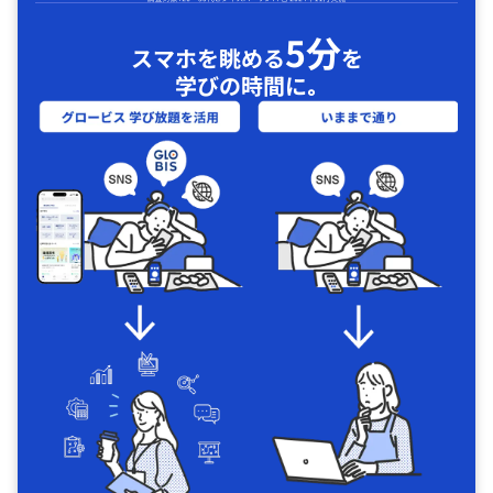
5分
スマホを眺める
を
学びの時間に｡