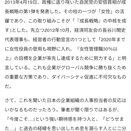
2013年4月19日、政権に返り咲いた自民党の安倍首相が成
長戦略の第1弾を発表した。その柱の一つが「女性」の活
躍であり、この取り組みこそが「『成長戦略』の中核を成
す｣とした。先立つ2012年10月、経済同友会の長谷川閑史
代表理事も、経営者の行動宣言の1つとして「2020年まで
に女性役員の登用も視野に入れ、『女性管理職30％以
上』の目標を企業が率先し達成するために努力する」と明
言している。これも企業がグローバル競争に勝ち抜くため
の重要な方策であり、ダイバーシティ促進に不可欠なもの
だ。
さて、これを聞いた日本の企業組織の人事担当者の反応は
いかなるものだったろう。筆者が聞く限りではあるが、
「今度こそ…｣という強い期待感を持つ人と、「どうせま
た…」と過去の経緯を思い出しため息を漏らす人とに二分