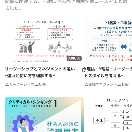
記事に関連する、一緒に学ぶべき動画学習コースをまとめ
ア商事ホールディングズ（何れもプライム上場）社外取締役。学校法人
ました｡
柳心学園 理事。公益財団法人首藤奨学財団 評議員。経済同友会会
員。国際戦略経営研究学会 常任理事。組織学会、産業・組織心理学
会、経営行動科学学会員。
0:08:58
リーダーシップとマネジメントの違い
X理論・Y理論 ~リーダー
~違いと使い方を理解する~
トスタイルを考える~
リーダーシップ
初級
組織マネジメント
初級