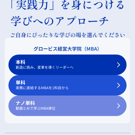
グロービス経営大学院（MBA）
本科
創造に挑み、変革を導くリーダーへ
単科
実務に直結するMBAを1科目から
ナノ単科
動画とAIで学ぶMBA単位