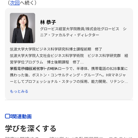
（
次回
へ続く）
林 恭子
グロービス経営大学院教員/株式会社グロービス シ
ニア・ファカルティ・ディレクター
筑波大学大学院ビジネス科学研究科博士課程前期 修了
筑波大学大学院人文社会ビジネス科学学術院 ビジネス科学研究群 経
営学学位プログラム 博士後期課程 修了
学位：Ph.D（経営学）/ MBA
米系電子機器メーカーのモトローラで、半導体、携帯電話のB2B事業に
携わった後、ボストン・コンサルティング・グループへ。HRマネジャ
ーとしてプロフェッショナル・スタッフの採用、能力開発、リテンショ
ン・プログラム開発、ウィメンズ・イニシアチブ・コミッティ等、幅広
もっとみる
く人材マネジメントを担当。グロービスではマネージングディレクター
として人事を含む管理部門全体を統括し、働きがいのある企業としての
各賞の受賞へ。現在は、組織・人事研究グループのリーダーとして教育
プログラム開発や、研究・執筆、リーダーシップ、ダイバーシティ、パ
関連動画
ワーと影響力、キャリア開発、パーパス経営等の領域を中心にグロービ
学びを深くする
ス経営大学院での講義、企業研修、講演などを多数務める。
イートアンドホールディングス、萩原電気ホールディングス、及びコー