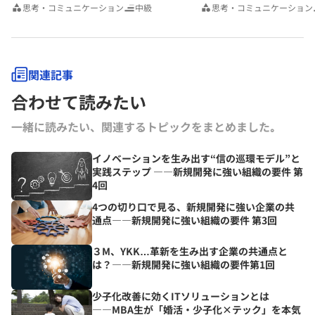
思考・コミュニケーション
中級
思考・コミュニケーション
関連記事
合わせて読みたい
一緒に読みたい、関連するトピックをまとめました｡
イノベーションを生み出す“信の巡環モデル”と
実践ステップ ――新規開発に強い組織の要件 第
4回
4つの切り口で見る、新規開発に強い企業の共
通点――新規開発に強い組織の要件 第3回
３M、YKK…革新を生み出す企業の共通点と
は？――新規開発に強い組織の要件第1回
少子化改善に効くITソリューションとは
――MBA生が「婚活・少子化×テック」を本気