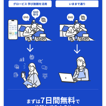
7日間無料
まずは
で