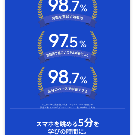
5分
スマホを眺める
を
学びの時間に｡