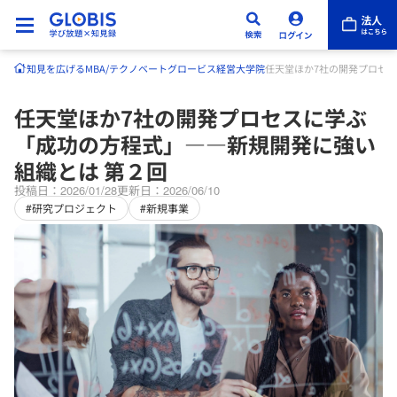
知見を広げる
MBA/テクノベート
グロービス経営大学院
任天堂ほか7社の開発プロセ
任天堂ほか7社の開発プロセスに学ぶ
「成功の方程式」――新規開発に強い
組織とは 第２回
投稿日：2026/01/28
更新日：2026/06/10
#研究プロジェクト
#新規事業