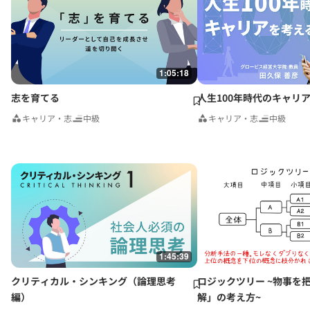
1:05:18
志を育てる
人生100年時代のキャリ
キャリア・志
中級
キャリア・志
中級
1:45:39
クリティカル・シンキング（論理思考
ロジックツリー ~物事を
編）
解」の考え方~