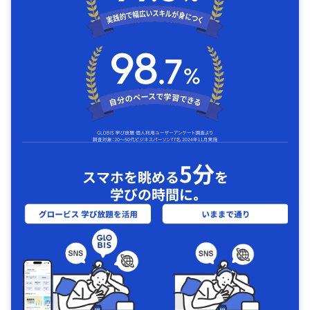
5分
スマホを眺める
を
学びの時間に｡