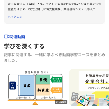
青山監査法人（当時）入所。主として監査部門において公開企業の法定
監査をはじめ、株式公開（IPO)支援業務、業務基幹システム導入コン
サルティング業務、内部統制構築支援業務（国内/外）等のコンサルテ
もっとみる
ィング業務に従事。みすず監査法人（中央青山監査法人（当時））、有
限責任監査法人トーマツを経て、溝口公認会計士事務所を開設。現在
は、管理会計（月次決算体制、原価計算制度等）、株式公開、内部統
制、企業評価等に関するコンサルティング業務を中心に活動している。
関連動画
（資格） 公認会計士（CPA）、日本証券アナリスト協会検定会員
学びを深くする
（CMA)、公認内部監査人（CIA）、地方監査会計技能士（CIPFA）、
（元）公認情報システム監査人（CISA）
記事に関連する、一緒に学ぶべき動画学習コースをまとめ
ました｡
0:05:05