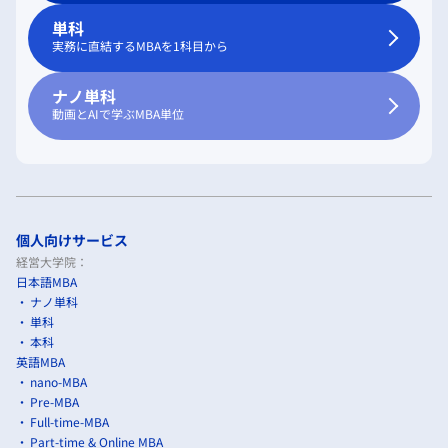
単科
実務に直結するMBAを1科目から
ナノ単科
動画とAIで学ぶMBA単位
個人向けサービス
経営大学院：
日本語MBA
ナノ単科
単科
本科
英語MBA
nano-MBA
Pre-MBA
Full-time-MBA
Part-time & Online MBA