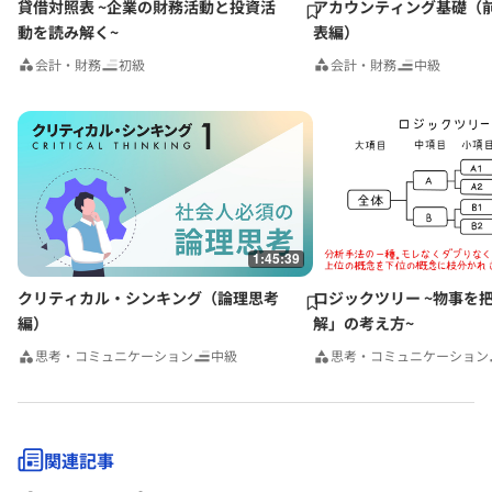
貸借対照表 ~企業の財務活動と投資活
アカウンティング基礎（
動を読み解く~
表編）
会計・財務
初級
会計・財務
中級
1:45:39
クリティカル・シンキング（論理思考
ロジックツリー ~物事を
編）
解」の考え方~
思考・コミュニケーション
中級
思考・コミュニケーション
関連記事