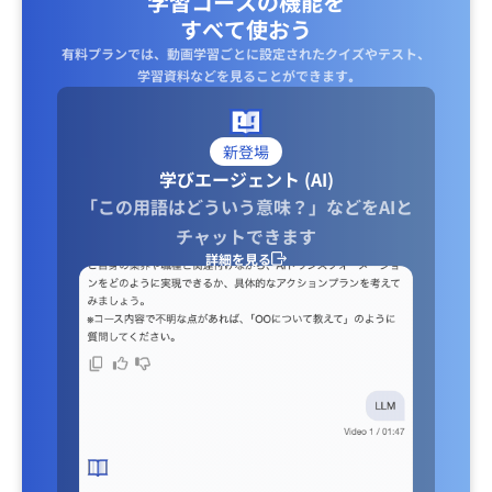
学習コースの機能を
すべて使おう
有料プランでは、動画学習ごとに設定されたクイズやテスト、
学習資料などを見ることができます｡
新登場
学びエージェント (AI)
「この用語はどういう意味？」などをAIと
チャットできます
詳細を見る