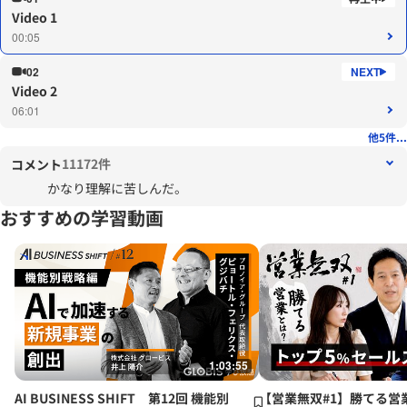
Video 1
00:05
02
Video 2
06:01
他5件...
11172件
コメント
かなり理解に苦しんだ。
おすすめの学習動画
1:03:55
AI BUSINESS SHIFT 第12回 機能別
【営業無双#1】勝てる営