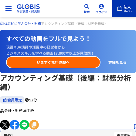
体系的に学ぶ
会計・財務
アカウンティング基礎（後編：財務分析編）
すべての動画をフルで見よう！
現役MBA講師や活躍中の経営者から
ビジネススキルを学べる動画17,800本以上が見放題！
いますぐ無料体験へ
詳細を見る
アカウンティング基礎（後編：財務分析
編）
会員限定
52分
会計・財務
中級
01