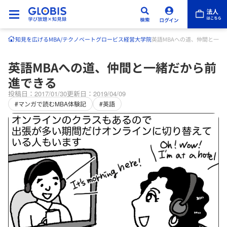
知見を広げる
MBA/テクノベート
グロービス経営大学院
英語MBAへの道、仲間と一緒
英語MBAへの道、仲間と一緒だから前
進できる
投稿日：2017/01/30
更新日：2019/04/09
#マンガで読むMBA体験記
#英語