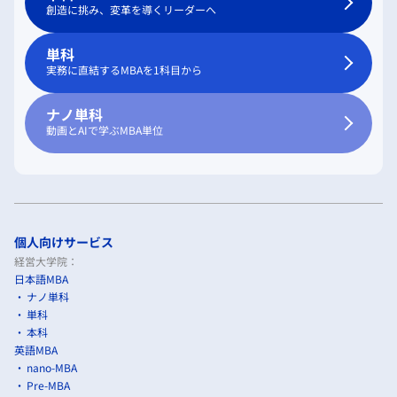
創造に挑み、変革を導くリーダーへ
単科
実務に直結するMBAを1科目から
ナノ単科
動画とAIで学ぶMBA単位
個人向けサービス
経営大学院：
日本語MBA
ナノ単科
単科
本科
英語MBA
nano-MBA
Pre-MBA