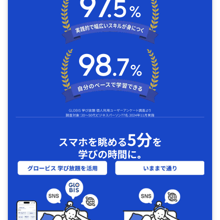
5分
スマホを眺める
を
学びの時間に｡