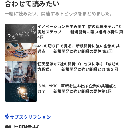
合わせて読みたい
一緒に読みたい、関連するトピックをまとめました｡
イノベーションを生み出す“信の巡環モデル”と
実践ステップ ――新規開発に強い組織の要件 第
4回
4つの切り口で見る、新規開発に強い企業の共
通点――新規開発に強い組織の要件 第3回
任天堂ほか7社の開発プロセスに学ぶ「成功の
方程式」――新規開発に強い組織とは 第２回
３M、YKK…革新を生み出す企業の共通点と
は？――新規開発に強い組織の要件第1回
サブスクリプション
学ぶ習慣が､