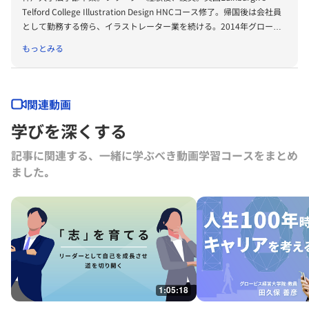
Telford College Illustration Design HNCコース修了。帰国後は会社員
として勤務する傍ら、イラストレーター業を続ける。2014年グロービ
ス経営大学院修了。経営学修士号を取得。在学中よりMBAのイラスト
もっとみる
図解に取り組み、好評を博す。著者に『マンガ 日本最大のビジネスス
クールで教えているMBAの超基本』『マンガでわかる！入社1年目から
のロジカルシンキングの基本』『日本一カンタンな人の動かし方』があ
る。
関連動画
学びを深くする
記事に関連する、一緒に学ぶべき動画学習コースをまとめ
ました｡
1:05:18