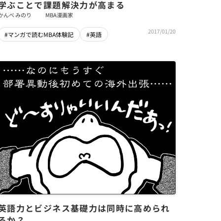
学ぶことで課題解決力が高まる
かんべ みのり
MBA漫画家
2017/01/20
#マンガで読むMBA体験記
#英語
英語力とビジネス基礎力は同時に高められ
るか？