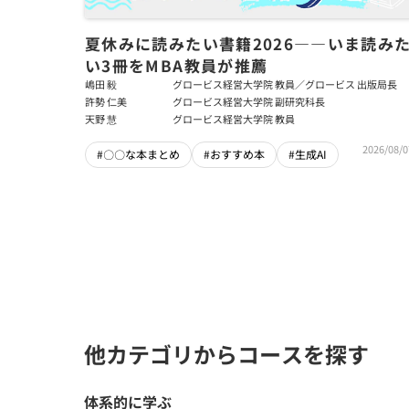
夏休みに読みたい書籍2026――いま読み
い3冊をMBA教員が推薦
嶋田 毅
グロービス経営大学院 教員／グロービス 出版局長
許勢 仁美
グロービス経営大学院 副研究科長
天野 慧
グロービス経営大学院 教員
2026/08/0
#〇〇な本まとめ
#おすすめ本
#生成AI
他カテゴリからコースを探す
体系的に学ぶ