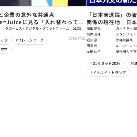
と企業の意外な共通点
「日本衰退論」の
ce=Juiceに見る「入れ替わっても
関係の現在地｜日本
ム」をつくるパス・ゴール理論
戦略【櫛田健児×
グロービス・デジタル・プラットフォーム GLOBIS
櫛田 健児
カーネギー国
学び放題 編集部・コンテンツ開発チーム
ラムディレク
筒井 清輝
スタンフォー
輝】
2026/07/31
大学アジア太
堀井 巌
参議院議員
シップ
#フレームワーク
フェロー
関灘 茂
A.T. カー
経営学
本法人会長
本田 桂子
早稲田大学商
#G1サミット2026
#地
#ドナルド・トランプ