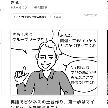
きる
かんべ みのり
MBA漫画家
3
2017/01/30
#マンガで読むMBA体験記
#英語
​英語でビジネスの土台作り、第一歩はマイ
ンドセットを変えること