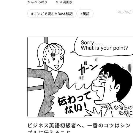
かんべ みのり
MBA漫画家
2017/02/0
#マンガで読むMBA体験記
#英語
ビジネス英語初級者へ、一番のコツはシン
プルに伝えること