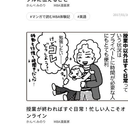
かんべ みのり
MBA漫画家
2017/01/1
#マンガで読むMBA体験記
#英語
授業が終わればすぐ日常！忙しい人こそオ
ンライン
かんべ みのり
MBA漫画家