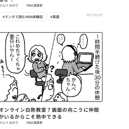
かんべ みのり
MBA漫画家
2017/01/07
#マンガで読むMBA体験記
#英語
オンライン白熱教室？画面の向こうに仲間
がいるからこそ熱中できる
かんべ みのり
MBA漫画家