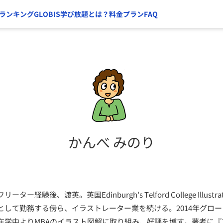
ランキング
GLOBIS学び放題とは？
料金プラン
FAQ
かんべ みのり
験後、渡英。英国Edinburgh's Telford College Illustrati
として勤務する傍ら、イラストレーター業を続ける。2014年グロ
在学中よりMBAのイラスト図解に取り組み、好評を博す。著者に『