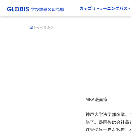
カテゴリ
ラーニングパス
かんべ みのり
MBA漫画家
神戸大学法学部卒業。フリーター経
修了。帰国後は会社員
経営学修士号を取得。