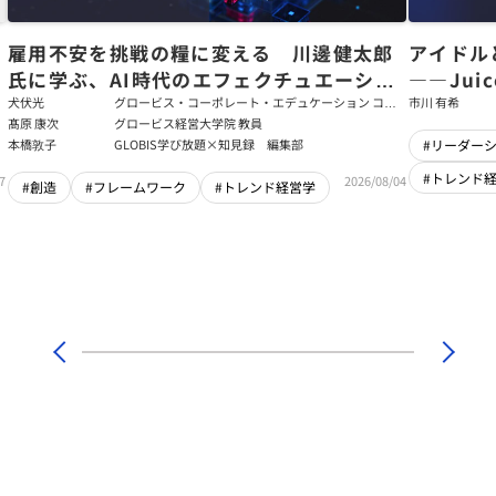
た
雇用不安を挑戦の糧に変える 川邊健太郎
アイドル
氏に学ぶ、AI時代のエフェクチュエーショ
――Jui
ン
強いチー
犬伏光
グロービス・コーポレート・エデュケーション コー
市川 有希
ポレート・ソリューション・チーム コンサルタント
髙原 康次
グロービス経営大学院 教員
本橋敦子
GLOBIS学び放題×知見録 編集部
#リーダー
#トレンド
7
2026/08/04
#創造
#フレームワーク
#トレンド経営学