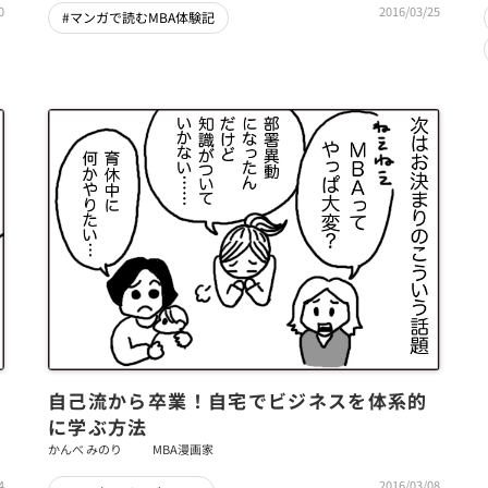
0
2016/03/25
#マンガで読むMBA体験記
自己流から卒業！自宅でビジネスを体系的
に学ぶ方法
かんべ みのり
MBA漫画家
2016/03/08
4