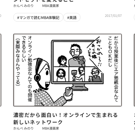
かんべ みのり
MBA漫画家
0
2017/01/07
#マンガで読むMBA体験記
#英語
濃密だから面白い！オンラインで生まれる
新しいネットワーク
かんべ みのり
MBA漫画家