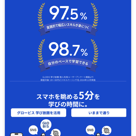
5分
スマホを眺める
を
学びの時間に｡