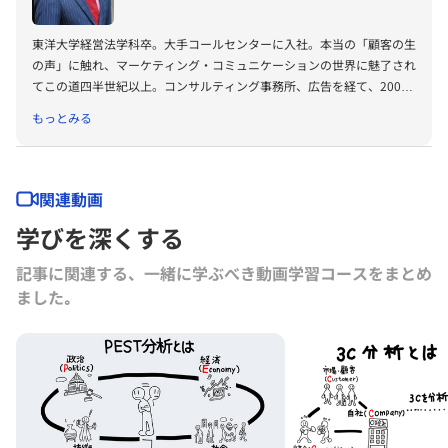
東洋大学経営法学科卒。大手コールセンターに入社。本当の「顧客の生
の声」に触れ、マーケティング・コミュニケーションの世界に魅了され
てこの道四半世紀以上。コンサルティング事務所、広告を経て、2005
年独立起業。 青山学院大学経済学部非常勤講師としてベンチャー・マ
もっとみる
ーケティング論も担当。著書「図解 よくわかるこれからのマーケティ
ング」（同文舘出版）「”いま”をつかむマーケティング」（アニモ出
版）。共著書「CS経営のための電話活用術」（誠文堂新光社）「思考
停止企業」（ダイヤモンド社）。監修「実例でわかる！差別化マーケテ
関連動画
ィング成功の法則」（TAC出版）。雑誌への連載、講演多数。一貫して
学びを深くする
マーケティングにおける「顧客視点」の重要性を説く。
記事に関連する、一緒に学ぶべき動画学習コースをまとめ
ました｡