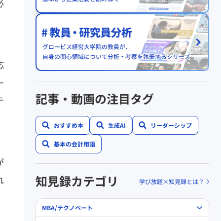
必
応
ー
記事・動画の注目タグ
テ
おすすめ本
生成AI
リーダーシップ
基本の会計用語
が
知見録カテゴリ
れ
学び放題×知見録とは？
MBA/テクノベート