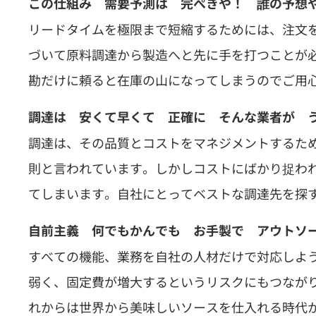
この仕組み 需要予測は 完ぺきや！ 誰の予想
リードタイムを極限まで短縮するためには、注文
づいて原料調達から製造へと先に手を打つことが
勘だけに頼ると在庫の山になってしまうのでご用
調達は 安くて早くて 正確に そんな業者が 
調達は、その品質とコストをマネジメントするた
則と言われています。しかしコストにばかり捉わ
てしまいます。自社にとってベストな調達先を探
自前主義 何でもかんでも お手製で アウトソ
すべての機能、業務を自社の人材だけで対応しよ
弱く、固定費が増大するというリスクにもつなが
れからは世界から美味しいソースを仕入れる時代