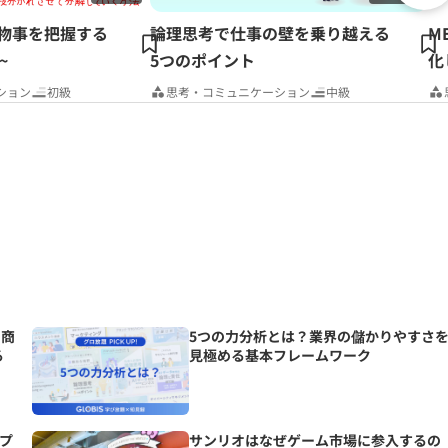
~物事を把握する
論理思考で仕事の壁を乗り越える
M
~
5つのポイント
化
ション
初級
思考・コミュニケーション
中級
の商
5つの力分析とは？業界の儲かりやすさ
る
見極める基本フレームワーク
ープ
サンリオはなぜゲーム市場に参入するの