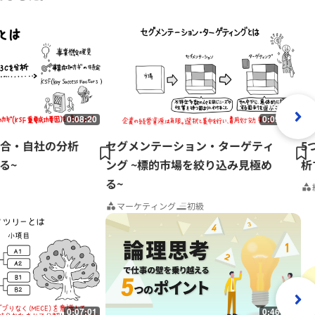
0:08:20
0:09:32
競合・自社の分析
セグメンテーション・ターゲティ
5
る~
ング ~標的市場を絞り込み見極め
析
る~
マーケティング
初級
0:07:01
0:46:06