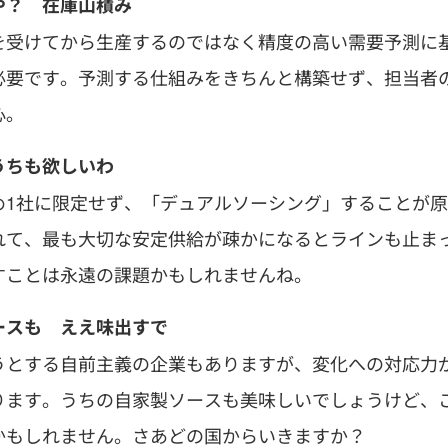
や？ 在庫山積み
を受けてから生産するのではなく精度の高い需要予測に
必要です。予測する仕組みをきちんと構築せず、担当者
心。
うちも欲しいわ
め1社に限定せず、「デュアルソーシング」することが原
れて、最も大切な安定供給が疎かになるとラインも止ま
すことは永遠の課題かもしれませんね。
ースも ええ味出すで
うとする自前主義の企業もありますが、変化への対応力
ります。うちの自家製ソースも美味しいでしょうけど、
かもしれません。さあどの国からいきますか？