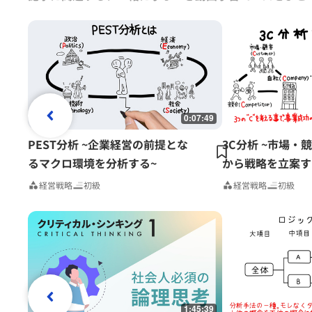
0:07:49
PEST分析 ~企業経営の前提とな
3C分析 ~市場・
るマクロ環境を分析する~
から戦略を立案す
経営戦略
初級
経営戦略
初級
1:45:39