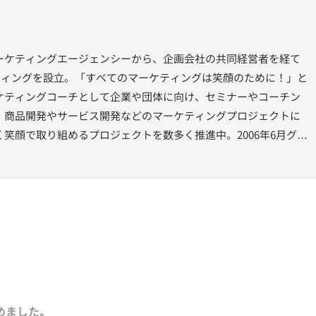
ーケティングエージェンシーから、企画会社の共同経営者を経て
ケティングを設立。「すべてのマーケティングは笑顔のために！」と
ケティングコーチとして企業や団体に向け、セミナーやコーチン
、商品開発やサービス開発などのマーケティングプロジェクトに
笑顔で取り組めるプロジェクトを数多く推進中。2006年6月グロ
ラム「GDBA」修了。2007年よりグロービス・マネジメント・スク
と変革の志士」としてビジネス分野以外でも地元・大阪を活性化
ェクト」などにも積極的に取り組んでいる。
めました｡