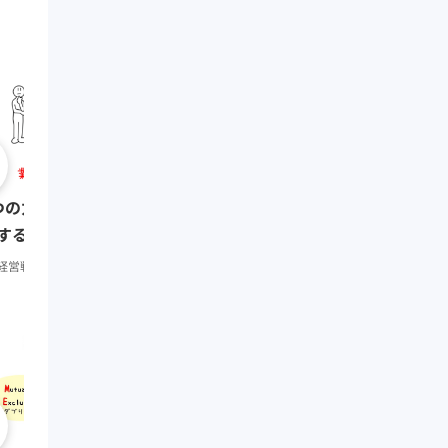
0:10:08
SWOT分析 ~自社の置か
つの力分析 ~業界の収益性を分
環境、内部環境を把握する
する~
経営戦略
初級
経営戦略
初級
0:08:01