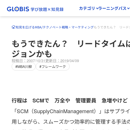
カテゴリ
ラーニングパス
知見を広げる
MBA/テクノベート
戦略・マーケティング
もうできたん？ リード
もうできたん？ リードタイム
ジョンかも
投稿日：2007/10/31
更新日：2019/04/09
#MBA川柳
#フレームワーク
行程は SCMで 万全や 管理要員 急増やけど
「SCM（SupplyChainManagement）」
用しながら、スムーズかつ効率的に管理する手法