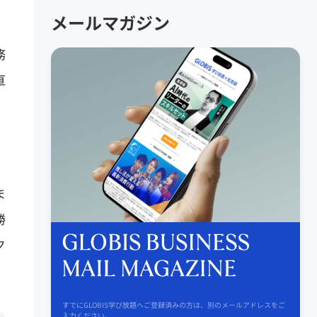
メールマガジン
務
直
ま
勝
ク
すでにGLOBIS学び放題へご登録済みの方は、別のメールアドレスをご
入力ください。