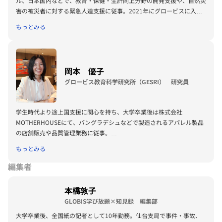
ル、日本国内などで、教育・保健・生計向上分野の開発支援や、自然災
見録にて、コラム『氣と経営』を連載している。
害の被災者に対する緊急人道支援に従事。2021年にグロービスに入社
し、コンサルタントとして企業の組織開発や人材育成、特に次期経営者
もっとみる
候補の育成に携わる。現在は、KIBOW社会投資ファンドのインベスト
メント・プロフェッショナルとして、投資検討および投資先へのハンズ
オン支援を行うほか、グロービス経営大学院の在校生・卒業生向け投資
ファンド「G-Challengeファンド」のファンドマネージャーも務める。
岡本 優子
国際基督教大学教養学部卒業。esade Business School MBA修了。
グロービス教育科学研究所（GESRI） 研究員
学生時代より途上国支援に関心を持ち、大学卒業後は株式会社
MOTHERHOUSEにて、バングラデシュなどで製造されるアパレル製品
の店舗販売や品質管理業務に従事。
その後、WASSHA株式会社にて、タンザニアをはじめとする未電化地域
もっとみる
へのランタン供給事業に携わる。
教育大学院進学後、現職。GESRI（グロービス教育科学研究所）研究
編集者
員、および創造ファカルティグループメンバーとして、人材育成に関す
る研究や起業家育成・起業支援の実践に従事している。
本橋敦子
国際基督教大学教養学部卒業。University College London, Education
GLOBIS学び放題×知見録 編集部
and International Development MA修了。Harvard Graduate School
大学卒業後、全国紙の記者として10年勤務。仙台支局で事件・事故、
of Education, Learning Design, Innovation and Technology MA修了。