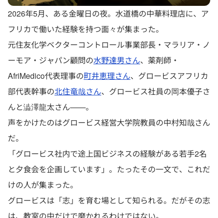
2026年5月、ある金曜日の夜。水道橋の中華料理店に、ア
フリカで働いた経験を持つ面々が集まった。
元住友化学ベクターコントロール事業部長・マラリア・ノ
ーモア・ジャパン顧問の
水野達男さん
、薬剤師・
AfriMedico代表理事の
町井恵理さん
、グロービスアフリカ
部代表幹事の
北住竜哉さん
、グロービス社員の岡本優子さ
んと澁澤龍太さん——。
声をかけたのはグロービス経営大学院教員の中村知哉さん
だ。
「グロービス社内で途上国ビジネスの経験がある若手2名
と夕食会を企画しています」。たったその一文で、これだ
けの人が集まった。
グロービスは「志」を育む場として知られる。だがその志
は、教室の中だけで磨かれるわけではない。