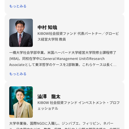
が日常の中で自然にアフリカを語る」というスタンスで活動中。
もっとみる
中村 知哉
KIBOW社会投資ファンド 代表パートナー／グロービ
ス経営大学院 教員
一橋大学社会学部卒業。米国ハーバード大学経営大学院修士課程修了
(MBA)。同校在学中にGeneral Management UnitのResearch
Associateとして東洋哲学のケースを2部執筆。これらケースは長くハ
ーバード大学経営大学院のMBA Programで使用される。丸紅株式会社
もっとみる
入社、アドバンテッジパートナーズの投資関連業務で倒産会社富士機工
電子の再建などに携わる。JASDAQ公開の株式会社サン・ライフでは、
専務取締役としてアルバイト・パートを含む250名強へのストック・オ
プション・プログラムの実施など先進的な取り組みを行う。
澁澤 龍太
KIBOW 社会投資ファンド インベストメント・プロフ
グロービスでは、グロービス経営大学院英語MBAプログラム、GLOBIS
ェッショナル
USAの立ち上げを行い、顧客企業にて数多くのグローバル研修を手掛け
る。また、グロービス経営大学院にて日本・アジア企業のグローバル化
大学卒業後、国際NGOに入職し、ジンバブエ、フィリピン、ネパー
戦略、企業家リーダーシップなどの教鞭を執る。GLOBIS学び放題×知