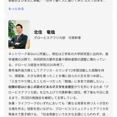
表紙および本文に掲載／『世界で働く人に聞いてみた なんで日本を飛
びだしたの？2』(金の星社、2025／前野ウルド浩太郎・金井宣茂・梅
もっとみる
原大吾・国枝慎吾各氏と共著)
北住 竜哉
グロービスアフリカ部 代表幹事
ネットワーク系SIerに所属し、現在は工学系の大学研究室に出向中。産
学連携の分野で、共同研究の要件定義や関係者間の調整に携わってい
る。グロービス経営大学院2020年修了。
青年海外協力隊としてアフリカ・ルワンダで2年間活動した経験を持
つ。帰国後、大きな病を患ったことを機に自らの人生を見つめ直し、
「人生でやり残したことの一つだった『勉強』に本気で挑戦したい」と
の強い想いから、グロービスへの入学を決意。
在学中には、自らの原点であるアフリカとの繋がりを形にするため「グ
ロービスアフリカ部」を立ち上げて代表幹事に就任。修了後も今日に至
るまで、月2回の勉強会を継続して主宰している。
本業・ライフワークのいずれにおいても「異なる背景を持つ人々が交わ
る場を作る」役割を担いながら、グロービスコミュニティとアフリカを
等身大で繋ぎ続ける。「社会貢献という大きな主語にとらわれず、誰も