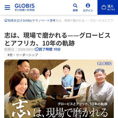
知見を広げる
MBA/テクノベート
思考
志は、現場で磨かれる——グロービスとアフリカ
志は、現場で磨かれる——グロービス
とアフリカ、10年の軌跡
投稿日：2026/06/01
読了時間 10分
#志・リーダーシップ