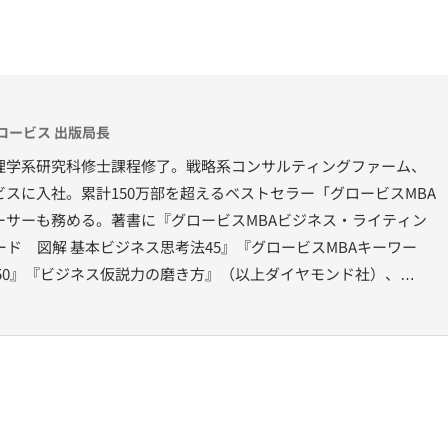
ロービス 出版局長
理学系研究科修士課程修了。戦略系コンサルティングファーム、
スに入社。累計150万部を超えるベストセラー「グロービスMBA
ーサーも務める。著書に『グロービスMBAビジネス・ライティン
ード 図解 基本ビジネス思考法45』『グロービスMBAキーワー
50』『ビジネス仮説力の磨き方』（以上ダイヤモンド社）、
洋経済新報社）、『［実況］ロジカルシンキング教室』『［実況』アカ
位としての経営理念』（以上PHP研究所）、『ロジカルシンキン
『KSFとは』（以上グロービス電子出版）、共著書に『グロービス
『グロービスMBAマネジメント・ブックⅡ』『MBA定量分析と意
ビジネスプラン』『ストーリーで学ぶマーケティング戦略の基本』
。その他にも多数の単著、共著書、共訳書がある。