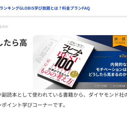
ランキング
GLOBIS学び放題とは？
料金プラン
FAQ
るのか
したら高
や副読本として使われている書籍から、ダイヤモンド社
ンポイント学びコーナーです。