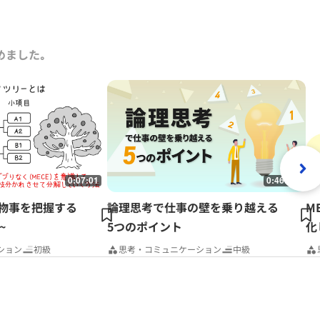
研修において経営戦略、マーケティング、事業革新、管理会計、
ング）などの講師を務める。グロービスのナレッジライブラリ
的にコラムを連載するとともに、さまざまなテーマで講演なども行っ
めました｡
0:07:01
0:46:06
~物事を把握する
論理思考で仕事の壁を乗り越える
M
~
5つのポイント
化
ション
初級
思考・コミュニケーション
中級