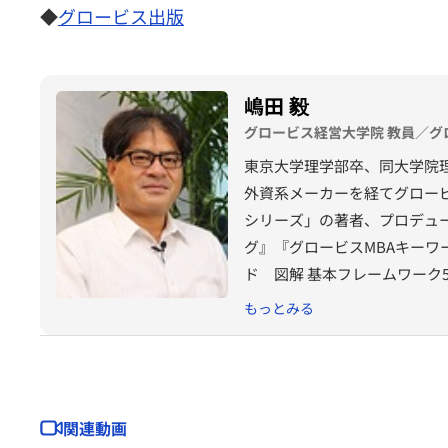
◆
グロービス出版
嶋田 毅
グロービス経営大学院 教員／グ
東京大学理学部卒、同大学院
外資系メーカーを経てグロービ
シリーズ」の著者、プロデュ
グ』『グロービスMBAキーワ
ド 図解 基本フレームワーク
『MBA 100の基本』（東
もっとみる
ウンティング教室』『競争優
グの落とし穴』『バイアス』
MBAマネジメント・ブック』
思決定』『グロービスMBA
関連動画
（以上ダイヤモンド社）など