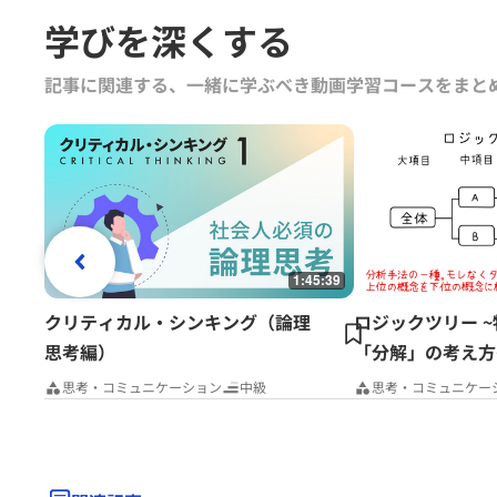
グロービス経営大学院や企業
学びを深くする
自社課題（アクションラーニ
「GLOBIS知見録」に定期
記事に関連する、一緒に学ぶべき動画学習コースをまと
ている。
1:45:39
クリティカル・シンキング（論理
ロジックツリー 
思考編）
「分解」の考え方
思考・コミュニケーション
中級
思考・コミュニケー