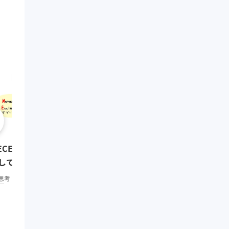
0:08:01
クリティカル・シンキング
ECE ~抜け漏れなく分解・構造
題解決編）
して考える~
思考・コミュニケーション
中
思考・コミュニケーション
初級