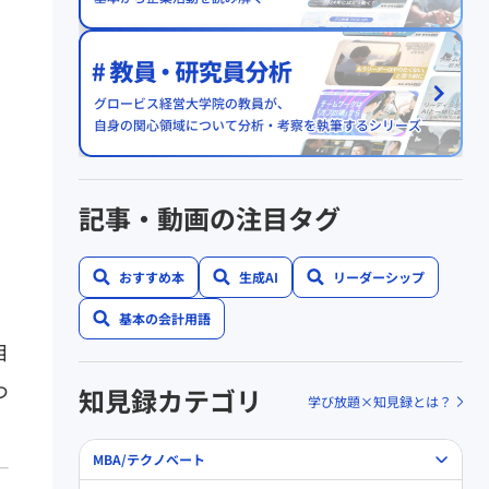
。
記事・動画の注目タグ
おすすめ本
生成AI
リーダーシップ
基本の会計用語
目
つ
知見録カテゴリ
学び放題×知見録とは？
MBA/テクノベート