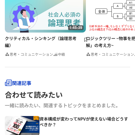
事業革新、管理会計、自社課題（アクションラーニング）などの講師を
務める。グロービスのナレッジライブラリ「GLOBIS知見録」に定期的
にコラムを連載するとともに、さまざまなテーマで講演なども行ってい
る。
1:45:39
クリティカル・シンキング（論理思考
ロジックツリー ~物事を
編）
解」の考え方~
思考・コミュニケーション
中級
思考・コミュニケーション
関連記事
合わせて読みたい
一緒に読みたい、関連するトピックをまとめました｡
資本構成が変わってNPVが使えない場合どうす
べきか？