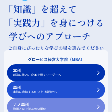
グロービス経営大学院（MBA）
本科
創造に挑み、変革を導くリーダーへ
単科
実務に直結するMBAを1科目から
ナノ単科
動画とAIで学ぶMBA単位