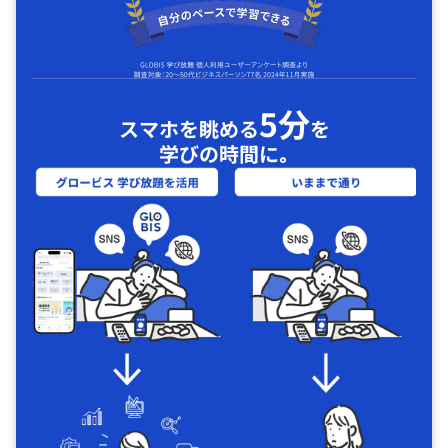
5分
スマホを眺める
を
学びの時間に｡