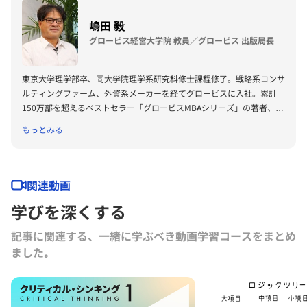
嶋田 毅
グロービス経営大学院 教員／グロービス 出版局長
東京大学理学部卒、同大学院理学系研究科修士課程修了。戦略系コンサ
ルティングファーム、外資系メーカーを経てグロービスに入社。累計
150万部を超えるベストセラー「グロービスMBAシリーズ」の著者、プ
ロデューサーも務める。著書に『グロービスMBAビジネス・ライティ
もっとみる
ング』『グロービスMBAキーワード 図解 基本ビジネス思考法45』
『グロービスMBAキーワード 図解 基本フレームワーク50』『ビジネ
ス仮説力の磨き方』（以上ダイヤモンド社）、『MBA 100の基本』
（東洋経済新報社）、『［実況］ロジカルシンキング教室』『［実況』
関連動画
アカウンティング教室』『競争優位としての経営理念』（以上PHP研
学びを深くする
究所）、『ロジカルシンキングの落とし穴』『バイアス』『KSFとは』
（以上グロービス電子出版）、共著書に『グロービスMBAマネジメン
記事に関連する、一緒に学ぶべき動画学習コースをまとめ
ト・ブック』『グロービスMBAマネジメント・ブックⅡ』『MBA定量
ました｡
分析と意思決定』『グロービスMBAビジネスプラン』『ストーリーで
学ぶマーケティング戦略の基本』（以上ダイヤモンド社）など。その他
にも多数の単著、共著書、共訳書がある。
グロービス経営大学院や企業研修において経営戦略、マーケティング、