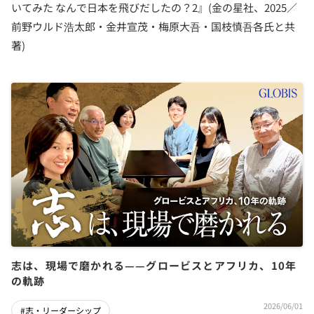
いてみた なんで日本を飛びだしたの？2』(金の星社、2025／
前野ウルド浩太郎・金井宣茂・梅原大吾・国枝慎吾各氏と共
著)
志は、現場で磨かれる——グロービスとアフリカ、10年
の軌跡
2026/06/01
#志・リーダーシップ