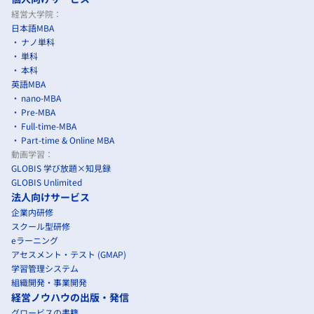
経営大学院：
日本語MBA
ナノ単科
単科
本科
英語MBA
nano-MBA
Pre-MBA
Full-time-MBA
Part-time & Online MBA
動画学習：
GLOBIS 学び放題×知見録
GLOBIS Unlimited
法人向けサービス
企業内研修
スクール型研修
eラーニング
アセスメント・テスト (GMAP)
学習管理システム
組織開発・事業開発
経営ノウハウの出版・発信
グロービスの書籍