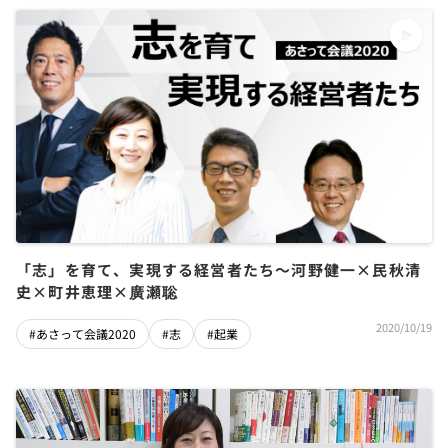
「志」を育て、実現する経営者たち～河野健一×民秋清
史×町井恵理×廣瀬聡
2020/10/19
#あさって会議2020
#志
#起業