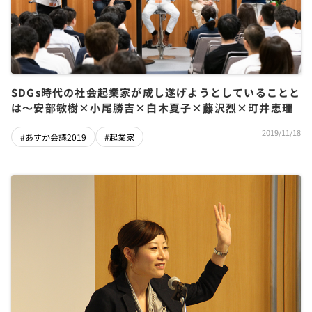
SDGs時代の社会起業家が成し遂げようとしていることと
は～安部敏樹×小尾勝吉×白木夏子×藤沢烈×町井恵理
2019/11/18
#あすか会議2019
#起業家