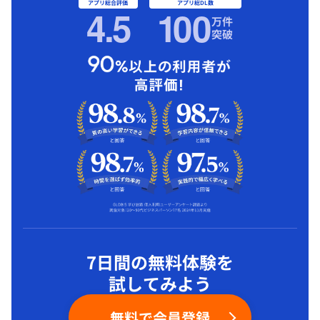
アプリ総合評価
アプリ総DL数
4.5
1
00
万件
突破
7日間の無料体験を
試してみよう
無料で会員登録