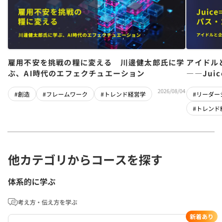
雇用不安を挑戦の糧に変える 川邊健太郎氏に学
アイドル
ぶ、AI時代のエフェクチュエーション
――Jui
チーム」
2026/08/04
#創造
#フレームワーク
#トレンド経営学
#リーダー
#トレンド
他カテゴリからコースを探す
体系的に学ぶ
考え方・伝え方を学ぶ
新着あり