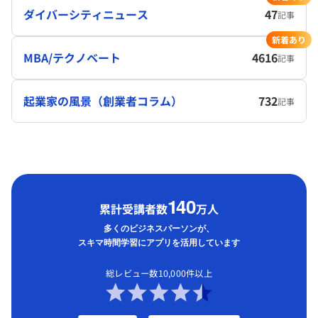
ダイバーシティニュース
47
記事
新着あり
MBA/テクノベート
4616
記事
起業家の風景（創業者コラム）
732
記事
1
40
累計受講者数
万人
多くのビジネスパーソンが、
スキマ時間学習にアプリを活用しています
総レビュー数10,000件以上