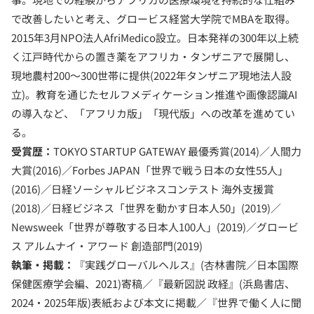
で改善したいと考え、グロービス経営大学院でMBAを取得。
2015年3月NPO法人AfriMedico設立。日本発祥の300年以上続
く江戸時代からの置き薬をアフリカ・タンザニアで展開し、
現地農村200〜300世帯に提供(2022年タンザニア現地法人設
立)。教育を通じたセルフメディケーション推進や画像認識AI
の導入など、「アフリカ版」「現代版」への改革を進めてい
る。
受賞歴：
TOKYO STARTUP GATEWAY 最優秀賞(2014)／人間力
大賞(2016)／Forbes JAPAN「世界で戦う日本の女性55人」
(2016)／日経ソーシャルビジネスコンテスト 海外支援賞
(2018)／日経ビジネス「世界を動かす日本人50」(2019)／
Newsweek「世界が尊敬する日本人100人」(2019)／グロービ
ス アルムナイ・アワード 創造部門(2019)
執筆・掲載：
『実践グローバルヘルス』(杏林書院／日本国際
保健医療学会編、2021)寄稿／『最新図説 政経』(浜島書店、
2024・2025年版)表紙および本文に掲載／『世界で働く人に聞