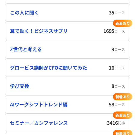
この人に聞く
35
コース
新着あり
耳で効く！ビジネスサプリ
1695
コース
Z世代と考える
9
コース
グロービス講師がCFOに聞いてみた
16
コース
学び交換
8
コース
新着あり
AIワークシフトトレンド編
58
コース
新着あり
セミナー／カンファレンス
3416
記事
新着あり