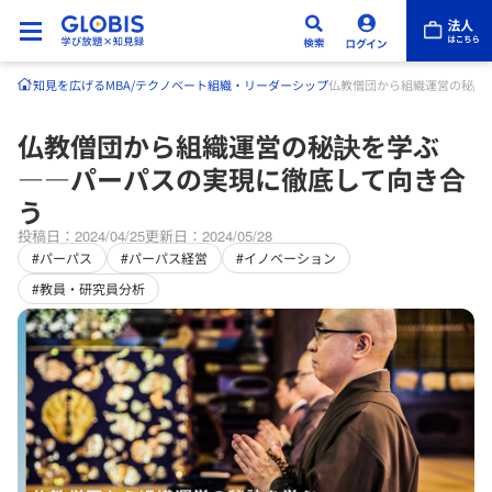
知見を広げる
MBA/テクノベート
組織・リーダーシップ
仏教僧団から組織運営の秘訣
仏教僧団から組織運営の秘訣を学ぶ
――パーパスの実現に徹底して向き合
う
投稿日：2024/04/25
更新日：2024/05/28
#パーパス
#パーパス経営
#イノベーション
#教員・研究員分析