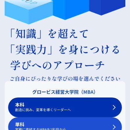
グロービス経営大学院（MBA）
本科
創造に挑み、変革を導くリーダーへ
単科
実務に直結するMBAを1科目から