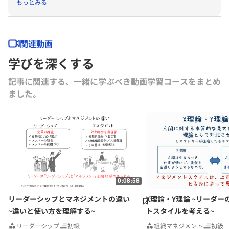
もっとみる
ビス経営大学院の運営に従事。一橋大学大学院 商学研究科経営学修士
コース修了。
関連動画
学びを深くする
記事に関連する、一緒に学ぶべき動画学習コースをまとめ
ました｡
0:08:58
リーダーシップとマネジメントの違い
X理論・Y理論 ~リーダー
~違いと使い方を理解する~
トスタイルを考える~
リーダーシップ
初級
組織マネジメント
初級