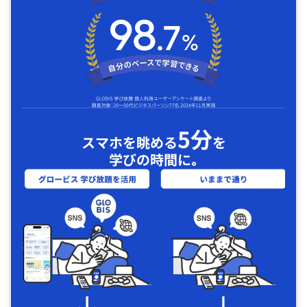
5分
スマホを眺める
を
学びの時間に｡