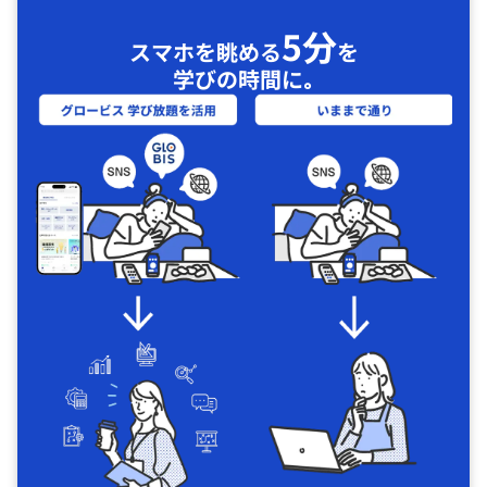
5分
スマホを眺める
を
学びの時間に｡