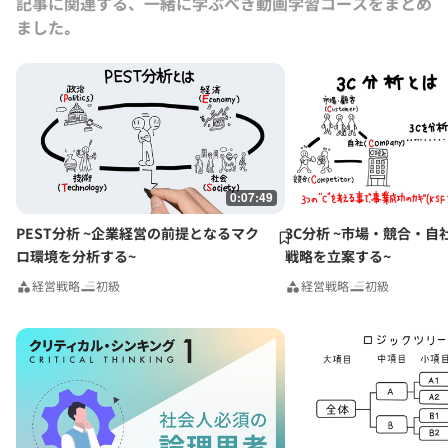
記事に関連する、一緒に学ぶべき動画学習コースをまとめ
（MBA）修了。 慶應義塾大学理工学部物理学科卒業。 日本ソムリエ協
ました｡
会認定ワインエキスパート ブルゴーニュ利き酒騎士 著書に『葡萄酒の
戦略』（東洋経済新報社）、訳書にクリス・フロイド著『経営と技術』
（英治出版）がある。
0:07:49
PEST分析 ~企業経営の前提となるマク
3C分析 ~市場・競合・自
ロ環境を分析する~
戦略を立案する~
経営戦略
初級
経営戦略
初級