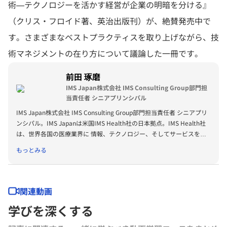
術—テクノロジーを活かす経営が企業の明暗を分ける』
（クリス・フロイド著、英治出版刊）が、絶賛発売中で
す。さまざまなベストプラクティスを取り上げながら、技
術マネジメントの在り方について議論した一冊です。
前田 琢磨
IMS Japan株式会社 IMS Consulting Group部門担
当責任者 シニアプリンシパル
IMS Japan株式会社 IMS Consulting Group部門担当責任者 シニアプリ
ンシパル。IMS Japanは米国IMS Health社の日本拠点。IMS Health社
は、世界各国の医療業界に 情報、テクノロジー、そしてサービスを提
供するリーディングカンパニーとして、世界100カ国以上でビジネスを
もっとみる
展開。同社にてヘルスケア業界を専門とした地域戦略・製品戦略・薬価
＆償還戦略・上市戦略などのコンサルティングを提供。以前は、アーサ
ー・ディ・リトル・ジャ パン株式会社にて、10年以上にわたり経営戦
略、技術戦略、知財戦略に関するトップ・マネジメント・コンサルティ
関連動画
ング・サービスを提供。 元横河電機株式会社エンジニア。サウジアラ
学びを深くする
ビア、シンガポールなどの石油石化プラントを中心にプロセス制御シス
テムの立ち上げに従事。 カーネギーメロン大学産業経営大学院