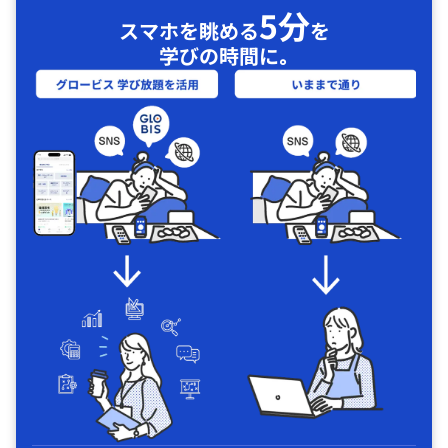
5分
スマホを眺める
を
学びの時間に｡