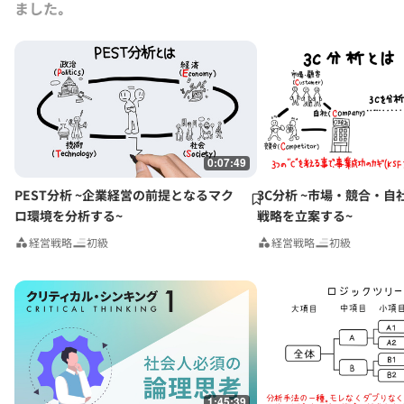
ました｡
0:07:49
PEST分析 ~企業経営の前提となるマク
3C分析 ~市場・競合・自
ロ環境を分析する~
戦略を立案する~
経営戦略
初級
経営戦略
初級
1:45:39