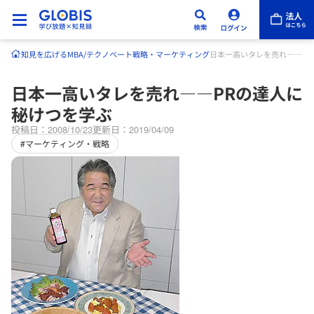
知見を広げる
MBA/テクノベート
戦略・マーケティング
日本一高いタレを売れ――P
日本一高いタレを売れ――PRの達人に
秘けつを学ぶ
投稿日：2008/10/23
更新日：2019/04/09
#マーケティング・戦略