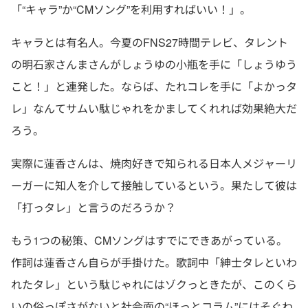
「“キャラ”か“CMソング”を利用すればいい！」。
キャラとは有名人。今夏のFNS27時間テレビ、タレント
の明石家さんまさんがしょうゆの小瓶を手に「しょうゆう
こと！」と連発した。ならば、たれコレを手に「よかっタ
レ」なんてサムい駄じゃれをかましてくれれば効果絶大だ
ろう。
実際に蓮香さんは、焼肉好きで知られる日本人メジャーリ
ーガーに知人を介して接触しているという。果たして彼は
「打っタレ」と言うのだろうか？
もう1つの秘策、CMソングはすでにできあがっている。
作詞は蓮香さん自らが手掛けた。歌詞中「紳士タレといわ
れたタレ」という駄じゃれにはゾクっときたが、このくら
いの俗っぽさがないと社会面の“ほっとコラム”にはそぐわ