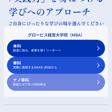
グロービス経営大学院（MBA）
本科
創造に挑み、変革を導くリーダーへ
単科
実務に直結するMBAを1科目から
ナノ単科
動画とAIで学ぶMBA単位