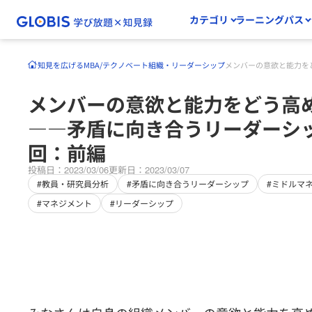
カテゴリ
ラーニングパス
知見を広げる
MBA/テクノベート
組織・リーダーシップ
メンバーの意欲と能力を
メンバーの意欲と能力をどう高
――矛盾に向き合うリーダーシッ
回：前編
投稿日：2023/03/06
更新日：2023/03/07
#教員・研究員分析
#矛盾に向き合うリーダーシップ
#ミドルマ
#マネジメント
#リーダーシップ