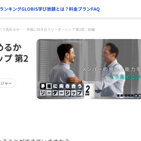
ランキング
GLOBIS学び放題とは？
料金プラン
FAQ
どう高めるか――矛盾に向き合うリーダーシップ 第2回：前編
めるか
プ 第2
ネジャー