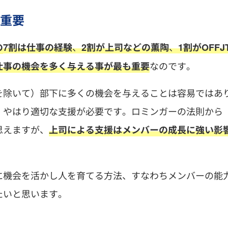
重要
、
、
の
7割は仕事の経験
2割が上司などの薫陶
1割がOFFJ
なのです。
仕事の機会を多く与える事が最も重要
を除いて）部下に多くの機会を与えることは容易ではあ
、やはり適切な支援が必要です。ロミンガーの法則から
思えますが、
上司による支援はメンバーの成長に強い影
に機会を活かし人を育てる方法、すなわちメンバーの能
たいと思います。