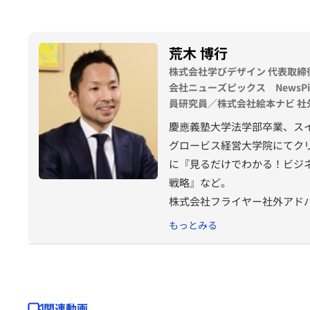
荒木 博行
株式会社学びデザイン 代表取締
会社ニューズピックス NewsP
員研究員／株式会社絵本ナビ 社
慶應義塾大学法学部卒業、スイ
グロービス経営大学院にてク
に『見るだけでわかる！ビジ
戦略』など。
株式会社フライヤー社外アドバイ
を持ち、毎朝書籍の内容を紹
もっとみる
関連動画