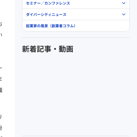
セミナー／カンファレンス
ダイバーシティニュース
お
起業家の風景（創業者コラム）
い
。
新着記事・動画
ー
ま
織
リ
掛