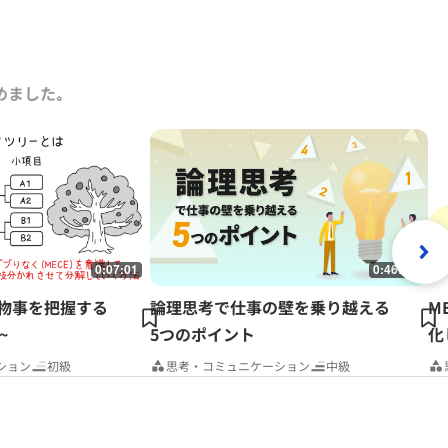
めました｡
0:07:01
0:46:06
~物事を把握する
論理思考で仕事の壁を乗り越える
M
~
5つのポイント
化
ション
初級
思考・コミュニケーション
中級