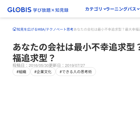
カテゴリ
ラーニングパス
知見を広げる
MBA/テクノベート
思考
あなたの会社は最小不幸追求型？最大幸福
あなたの会社は最小不幸追求型
福追求型？
投稿日：2016/05/30
更新日：2019/07/27
#組織
#企業文化
#できる人の思考術