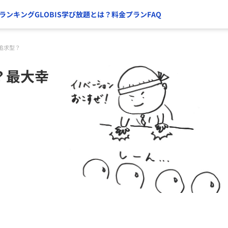
ランキング
GLOBIS学び放題とは？
料金プラン
FAQ
追求型？
？最大幸