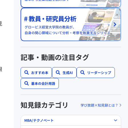
見
記事・動画の注目タグ
。
限
おすすめ本
生成AI
リーダーシップ
基本の会計用語
知見録カテゴリ
学び放題×知見録とは？
MBA/テクノベート