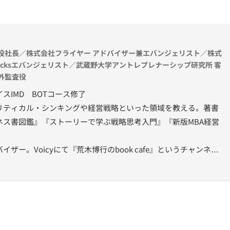
役社長／株式会社フライヤー アドバイザー兼エバンジェリスト／株式
icksエバンジェリスト／武蔵野大学アントレプレナーシップ研究所 客
外監査役
スIMD BOTコース修了
リティカル・シンキングや経営戦略といった領域を教える。著書
ネス書図鑑』『ストーリーで学ぶ戦略思考入門』『新版MBA経営
ザー。Voicyにて『荒木博行のbook cafe』というチャンネル
介する。