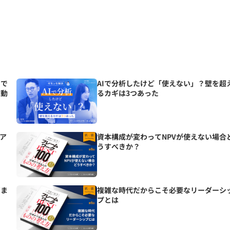
」で
AIで分析したけど「使えない」？壁を超
を動
るカギは3つあった
ア
資本構成が変わってNPVが使えない場合
うすべきか？
高ま
複雑な時代だからこそ必要なリーダーシ
プとは