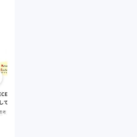
0:08:01
クリティカル・シンキング
ECE ~抜け漏れなく分解・構造
題解決編）
して考える~
思考・コミュニケーション
中
思考・コミュニケーション
初級