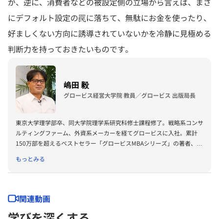
が、逆に、消費者などの被設定側の立場から言えば、まさ
にデフォルト設定の罠に落ちて、無駄にお金を使ったり、
好ましくない方向に誘導されていないかを冷静に見極める
判断力を持っておきたいものです。
嶋田 毅
グロービス経営大学院 教員／グロービス 出版局長
東京大学理学部卒、同大学院理学系研究科修士課程修了。戦略系コンサ
ルティングファーム、外資系メーカーを経てグロービスに入社。累計
150万部を超えるベストセラー「グロービスMBAシリーズ」の著者、プ
ロデューサーも務める。著書に『グロービスMBAビジネス・ライティ
もっとみる
ング』『グロービスMBAキーワード 図解 基本ビジネス思考法45』
『グロービスMBAキーワード 図解 基本フレームワーク50』『ビジネ
ス仮説力の磨き方』（以上ダイヤモンド社）、『MBA 100の基本』
（東洋経済新報社）、『［実況］ロジカルシンキング教室』『［実況』
関連動画
アカウンティング教室』『競争優位としての経営理念』（以上PHP研
学びを深くする
究所）、『ロジカルシンキングの落とし穴』『バイアス』『KSFとは』