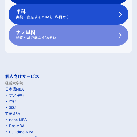
単科
実務に直結するMBAを1科目から
ナノ単科
動画とAIで学ぶMBA単位
個人向けサービス
経営大学院：
日本語MBA
ナノ単科
単科
本科
英語MBA
nano-MBA
Pre-MBA
Full-time-MBA