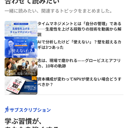
合わせて読みたい
一緒に読みたい、関連するトピックをまとめました｡
タイムマネジメントとは「自分の管理」である
──生産性を上げる段取りの技術を動画から解
説
AIで分析したけど「使えない」？壁を超えるカ
ギは3つあった
志は、現場で磨かれる——グロービスとアフリ
カ、10年の軌跡
資本構成が変わってNPVが使えない場合どうす
べきか？
サブスクリプション
学ぶ習慣が､