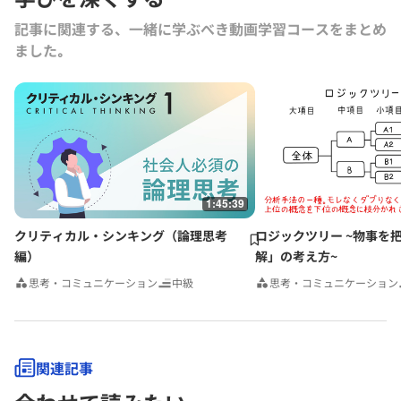
（以上グロービス電子出版）、共著書に『グロービスMBAマネジメン
記事に関連する、一緒に学ぶべき動画学習コースをまとめ
ト・ブック』『グロービスMBAマネジメント・ブックⅡ』『MBA定量
ました｡
分析と意思決定』『グロービスMBAビジネスプラン』『ストーリーで
学ぶマーケティング戦略の基本』（以上ダイヤモンド社）など。その他
にも多数の単著、共著書、共訳書がある。
グロービス経営大学院や企業研修において経営戦略、マーケティング、
事業革新、管理会計、自社課題（アクションラーニング）などの講師を
務める。グロービスのナレッジライブラリ「GLOBIS知見録」に定期的
にコラムを連載するとともに、さまざまなテーマで講演なども行ってい
る。
1:45:39
クリティカル・シンキング（論理思考
ロジックツリー ~物事を
編）
解」の考え方~
思考・コミュニケーション
中級
思考・コミュニケーション
関連記事