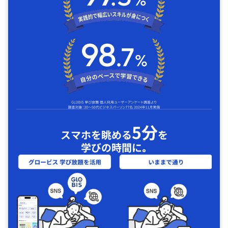
5分
スマホを眺める
を
学びの時間に｡