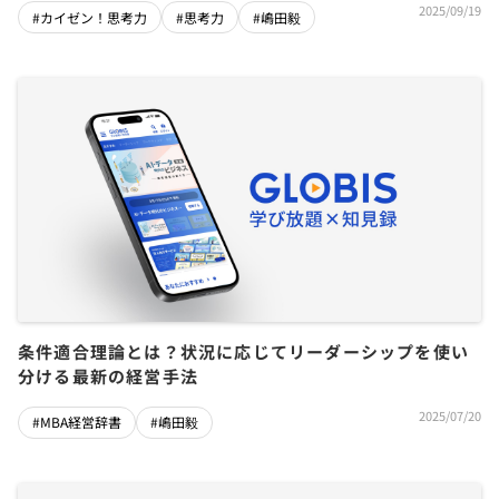
2025/09/19
#カイゼン！思考力
#思考力
#嶋田毅
条件適合理論とは？状況に応じてリーダーシップを使い
分ける最新の経営手法
2025/07/20
#MBA経営辞書
#嶋田毅