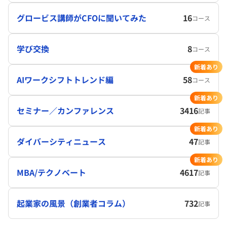
グロービス講師がCFOに聞いてみた
16
コース
学び交換
8
コース
新着あり
AIワークシフトトレンド編
58
コース
新着あり
セミナー／カンファレンス
3416
記事
新着あり
ダイバーシティニュース
47
記事
新着あり
MBA/テクノベート
4617
記事
起業家の風景（創業者コラム）
732
記事