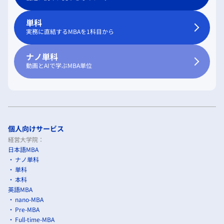
単科
実務に直結するMBAを1科目から
ナノ単科
動画とAIで学ぶMBA単位
個人向けサービス
経営大学院：
日本語MBA
ナノ単科
単科
本科
英語MBA
nano-MBA
Pre-MBA
Full-time-MBA