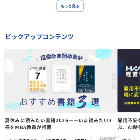
もっと見る
ピックアップコンテンツ
夏休みに読みたい書籍2026――いま読みたい3
雇用不安
冊をMBA教員が推薦
ぶ、AI
2026/08/07