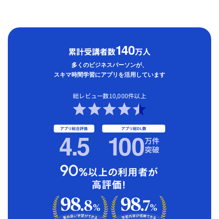
1
40
累計受講者数
万人
多くのビジネスパーソンが、
スキマ時間学習にアプリを活用しています
総レビュー数10,000件以上
アプリ総合評価
アプリ総DL数
4.5
1
00
万件
突破