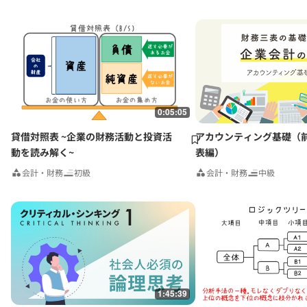
0:05:05
貸借対照表 ~企業の財務活動と投資活
アカウンティング基礎（
動を読み解く~
表編）
会計・財務
初級
会計・財務
中級
1:45:39