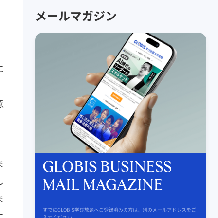
メールマガジン
に
意
ま
し
ま
すでにGLOBIS学び放題へご登録済みの方は、別のメールアドレスをご
に
入力ください。