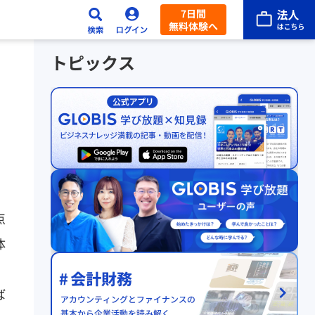
7日間
無料体験へ
トピックス
点
体
。
ば