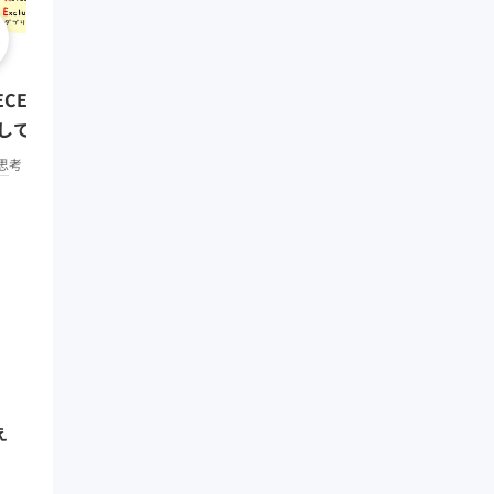
0:08:01
クリティカル・シンキング
ECE ~抜け漏れなく分解・構造
題解決編）
して考える~
思考・コミュニケーション
中
思考・コミュニケーション
初級
え