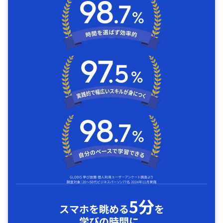
5分
スマホを眺める
を
学びの時間に｡