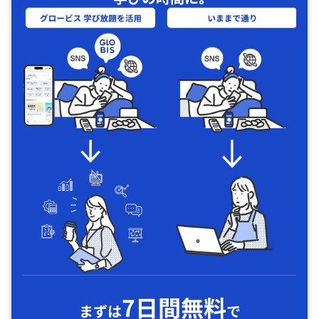
7日間無料
まずは
で