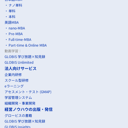
ナノ単科
単科
本科
英語MBA
nano-MBA
Pre-MBA
Full-time-MBA
Part-time & Online MBA
動画学習：
GLOBIS 学び放題×知見録
GLOBIS Unlimited
法人向けサービス
企業内研修
スクール型研修
eラーニング
アセスメント・テスト (GMAP)
学習管理システム
組織開発・事業開発
経営ノウハウの出版・発信
グロービスの書籍
GLOBIS 学び放題×知見録
GLOBIS Insights