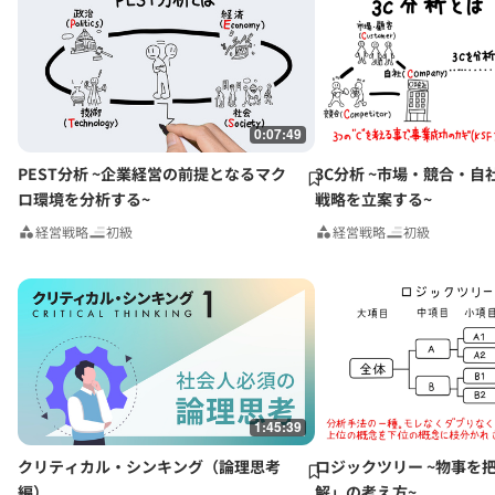
グロービス経営大学院や企業研修において経営戦略、マーケティング、
事業革新、管理会計、自社課題（アクションラーニング）などの講師を
務める。グロービスのナレッジライブラリ「GLOBIS知見録」に定期的
にコラムを連載するとともに、さまざまなテーマで講演なども行ってい
る。
0:07:49
PEST分析 ~企業経営の前提となるマク
3C分析 ~市場・競合・自
ロ環境を分析する~
戦略を立案する~
経営戦略
初級
経営戦略
初級
1:45:39
クリティカル・シンキング（論理思考
ロジックツリー ~物事を
編）
解」の考え方~