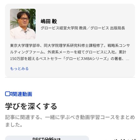
嶋田 毅
グロービス経営大学院 教員／グロービス 出版局長
東京大学理学部卒、同大学院理学系研究科修士課程修了。戦略系コンサ
ルティングファーム、外資系メーカーを経てグロービスに入社。累計
150万部を超えるベストセラー「グロービスMBAシリーズ」の著者、プ
ロデューサーも務める。著書に『グロービスMBAビジネス・ライティ
もっとみる
ング』『グロービスMBAキーワード 図解 基本ビジネス思考法45』
『グロービスMBAキーワード 図解 基本フレームワーク50』『ビジネ
ス仮説力の磨き方』（以上ダイヤモンド社）、『MBA 100の基本』
（東洋経済新報社）、『［実況］ロジカルシンキング教室』『［実況』
関連動画
アカウンティング教室』『競争優位としての経営理念』（以上PHP研
学びを深くする
究所）、『ロジカルシンキングの落とし穴』『バイアス』『KSFとは』
（以上グロービス電子出版）、共著書に『グロービスMBAマネジメン
記事に関連する、一緒に学ぶべき動画学習コースをまとめ
ト・ブック』『グロービスMBAマネジメント・ブックⅡ』『MBA定量
ました｡
分析と意思決定』『グロービスMBAビジネスプラン』『ストーリーで
学ぶマーケティング戦略の基本』（以上ダイヤモンド社）など。その他
にも多数の単著、共著書、共訳書がある。