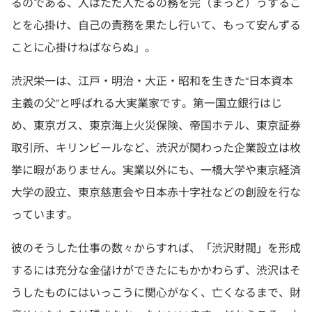
るのである、人はただ人たるの務を完（まっと）うするこ
とを心掛け、自己の責務を果たし行いて、もって安んずる
ことに心掛けねばならぬ」。
渋沢栄一は、江戸・明治・大正・昭和を生きた“日本資本
主義の父”と呼ばれる大実業家です。第一国立銀行はじ
め、東京ガス、東京海上火災保険、帝国ホテル、東京証券
取引所、キリンビールなど、渋沢が関わった企業設立は枚
挙に暇がありません。実業以外にも、一橋大学や東京経済
大学の設立、東京慈恵会や日本赤十字社などの創設を行な
っています。
彼のそうした仕事の数々からすれば、「渋沢財閥」を形成
するには充分な金儲けができたにもかかわらず、渋沢はそ
うしたものにはいっこうに関心がなく、亡くなるまで、財