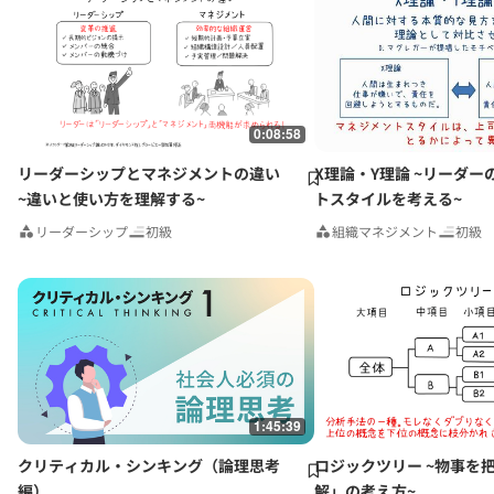
0:08:58
リーダーシップとマネジメントの違い
X理論・Y理論 ~リーダー
~違いと使い方を理解する~
トスタイルを考える~
リーダーシップ
初級
組織マネジメント
初級
1:45:39
クリティカル・シンキング（論理思考
ロジックツリー ~物事を
編）
解」の考え方~