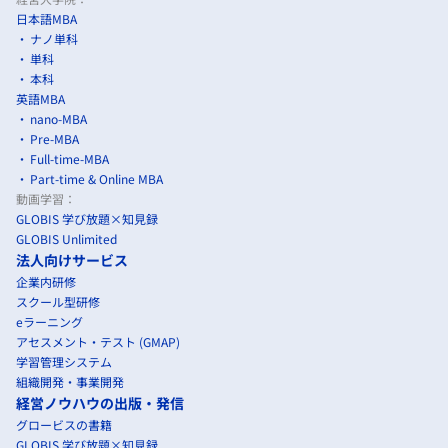
日本語MBA
ナノ単科
単科
本科
英語MBA
nano-MBA
Pre-MBA
Full-time-MBA
Part-time & Online MBA
動画学習：
GLOBIS 学び放題×知見録
GLOBIS Unlimited
法人向けサービス
企業内研修
スクール型研修
eラーニング
アセスメント・テスト (GMAP)
学習管理システム
組織開発・事業開発
経営ノウハウの出版・発信
グロービスの書籍
GLOBIS 学び放題×知見録