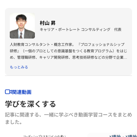
村山 昇
キャリア・ポートレート コンサルティング 代表
人財教育コンサルタント・概念工作家。 『プロフェッショナルシップ
研修』（一個のプロとしての意識基盤をつくる教育プログラム）をはじ
め、管理職研修、キャリア開発研修、思考技術研修などの分野で企業内
研修を行なう。「働くこと・仕事」の本質をつかむ哲学的なアプローチ
もっとみる
を志向している。 GCC（グロービス・キャリア・クラブ）主催セミナ
ーにて登壇も多数。 1986年慶應義塾大学・経済学部卒業。プラス、日
経BP社、ベネッセコーポレーション、NTTデータを経て、03年独立。
94-95年イリノイ工科大学大学院「Institute of Design」（米・シカ
関連動画
ゴ）研究員、07年一橋大学大学院・商学研究科にて経営学修士
学びを深くする
（MBA）取得。 著書に、『キレの思考・コクの思考』（東洋経済新報
社）、『個と組織を強くする部課長の対話力』『いい仕事ができる人の
記事に関連する、一緒に学ぶべき動画学習コースをまとめ
考え方』『働き方の哲学』（以上、ディスカヴァー・トゥエンティワ
ました｡
ン）など。