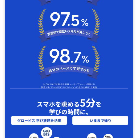
5分
スマホを眺める
を
学びの時間に｡