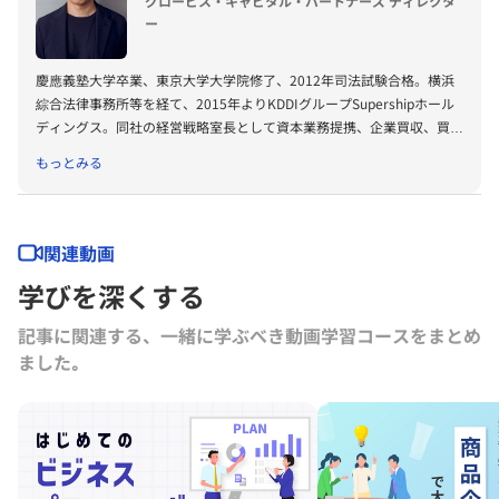
グロービス・キャピタル・パートナーズ ディレクタ
ー
慶應義塾大学卒業、東京大学大学院修了、2012年司法試験合格。横浜
綜合法律事務所等を経て、2015年よりKDDIグループSupershipホール
ディングス。同社の経営戦略室長として資本業務提携、企業買収、買収
後統合プロセスなどを推進。2019年よりグロービス・キャピタル・パ
もっとみる
ートナーズ。経産省及び特許庁「オープンイノベーションを促進するた
めの技術分野別契約ガイドラインに関する調査研究」委員会、東京大学
大学院工学系研究科非常勤講師など。単著に「ゼロから創らない戦略
イノベーションを駆動する「価値移転」の法則」（日経BP）、「成功
関連動画
するアライアンス 戦略と実務」（日本実業出版社）。
学びを深くする
記事に関連する、一緒に学ぶべき動画学習コースをまとめ
ました｡