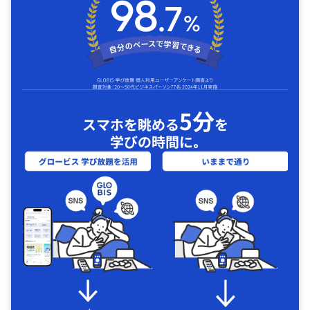
5分
スマホを眺める
を
学びの時間に｡