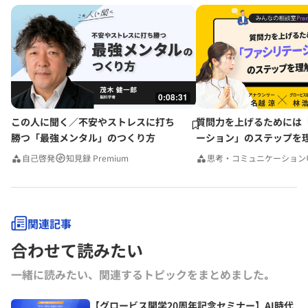
0:08:31
この人に聞く／不安やストレスに打ち
質問力を上げるためには
勝つ「最強メンタル」のつくり方
ーション」のステップを
みんなの相談室Premium
自己啓発
知見録 Premium
思考・コミュニケーション
関連記事
合わせて読みたい
一緒に読みたい、関連するトピックをまとめました｡
【グロービス開学20周年記念セミナー】AI時代