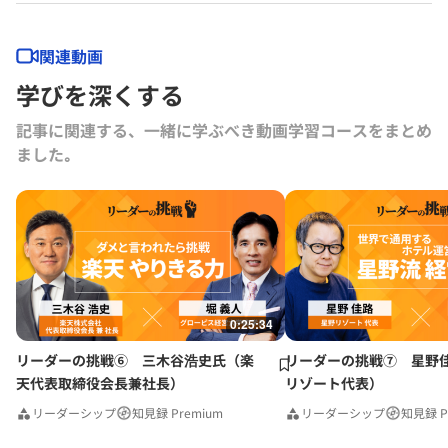
関連動画
学びを深くする
記事に関連する、一緒に学ぶべき動画学習コースをまとめ
ました｡
0:25:34
リーダーの挑戦⑥ 三木谷浩史氏（楽
リーダーの挑戦⑦ 星野
天代表取締役会長兼社長）
リゾート代表）
リーダーシップ
知見録 Premium
リーダーシップ
知見録 P