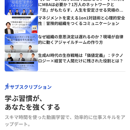
にMBAは必要か？1万人のネットワークと
「志」がもたらす、人生を安定させる究極の資
産とは？
マネジメントを変える1on1対話術と心理的安全
性｜冒険的組織をつくるコミュニケーション
なぜ組織の意思決定は遅れるのか？現場が自律
的に動くアジャイルチームの作り方
生成AI時代の生存戦略は「価値定義」：テクノ
ロジー×経営で人間だけに残された役割とは？
サブスクリプション
学ぶ習慣が､
あなたを強くする
スキマ時間を使った動画学習で、効率的に仕事スキルをア
ップデート。