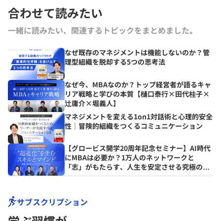
合わせて読みたい
一緒に読みたい、関連するトピックをまとめました｡
なぜ既存のマネジメントは機能しないのか？管
理型組織を脱却する5つの思考法
なぜ今、MBAなのか？トップ経営者が語るキャ
リア戦略と学びの本質【樋口泰行×田代桂子×
辻庸介×堀義人】
マネジメントを変える1on1対話術と心理的安全
性｜冒険的組織をつくるコミュニケーション
【グロービス開学20周年記念セミナー】AI時代
にMBAは必要か？1万人のネットワークと
「志」がもたらす、人生を安定させる究極の資
産とは？
サブスクリプション
学ぶ習慣が､