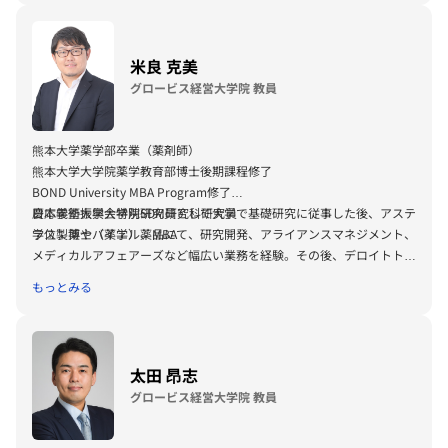
ち上げを担当。著書に『すぐれたリーダーほど自分にやさしい』（かん
き出版）、共著に『職場を上手にモチベートする科学的方法 無理なく
やる気を引き出せる26のスキル』（ダイヤモンド社）がある。
米良 克美
グロービス経営大学院 教員
一般社団法人日本ポジティブ心理学協会理事。マインドフル・セルフ・
コンパッション講師（Center for Mindful Self-Compassion）、コンパ
ッション開発トレーニング講師（Compassion Institute）。
熊本大学薬学部卒業（薬剤師）
熊本大学大学院薬学教育部博士後期課程修了
BOND University MBA Program修了
慶応義塾大学大学院SDM研究科研究員
日本学術振興会特別研究員として大学で基礎研究に従事した後、アステ
学位：博士（薬学）、MBA
ラス製薬やバイエル薬品にて、研究開発、アライアンスマネジメント、
メディカルアフェアーズなど幅広い業務を経験。その後、デロイトトー
マツコンサルティングにて製薬企業向け経営コンサルティングに従事。
もっとみる
グロービスでは、リーダーシップ領域の講師として企業研修などに登壇
する傍らで、教育効果検証などの研究プロジェクトに携わる。また、個
人としてはパーソナルコーチ、音声配信メディア
Voicyのパーソナリテ
ィ
としても活躍している。
太田 昂志
グロービス経営大学院 教員