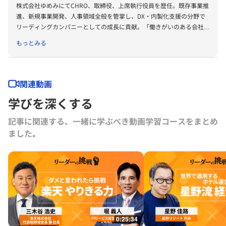
株式会社ゆめみにてCHRO、取締役、上席執行役員を歴任。既存事業推
進、新規事業開発、人事領域全般を管掌し、DX・内製化支援の分野で
リーディングカンパニーとしての成長に貢献。「働きがいのある会社」
アワード各賞の受賞にも導いた。グロービス経営大学院教員としては、
もっとみる
人事組織系科目の教鞭を執るほか、教育プログラムの開発も担う。大阪
大学人間科学部卒業、グロービス経営大学院経営研究科経営専攻修了
（MBA）
関連動画
学びを深くする
記事に関連する、一緒に学ぶべき動画学習コースをまとめ
ました｡
0:25:34