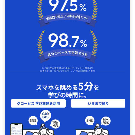
5分
スマホを眺める
を
学びの時間に｡