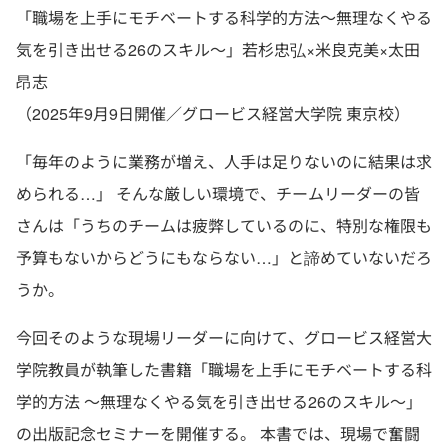
「職場を上手にモチベートする科学的方法～無理なくやる
気を引き出せる26のスキル～」若杉忠弘×米良克美×太田
昂志
（2025年9月9日開催／グロービス経営大学院 東京校）
「毎年のように業務が増え、人手は足りないのに結果は求
められる…」 そんな厳しい環境で、チームリーダーの皆
さんは「うちのチームは疲弊しているのに、特別な権限も
予算もないからどうにもならない…」と諦めていないだろ
うか。
今回そのような現場リーダーに向けて、グロービス経営大
学院教員が執筆した書籍「職場を上手にモチベートする科
学的方法 ～無理なくやる気を引き出せる26のスキル～」
の出版記念セミナーを開催する。 本書では、現場で奮闘