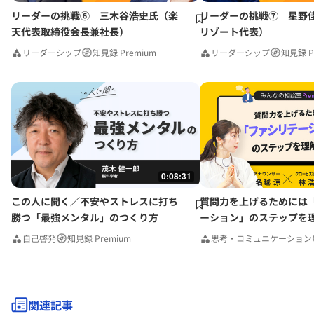
リーダーの挑戦⑥ 三木谷浩史氏（楽
リーダーの挑戦⑦ 星野
天代表取締役会長兼社長）
リゾート代表）
リーダーシップ
知見録 Premium
リーダーシップ
知見録 P
0:08:31
この人に聞く／不安やストレスに打ち
質問力を上げるためには
勝つ「最強メンタル」のつくり方
ーション」のステップを
みんなの相談室Premium
自己啓発
知見録 Premium
思考・コミュニケーション
関連記事