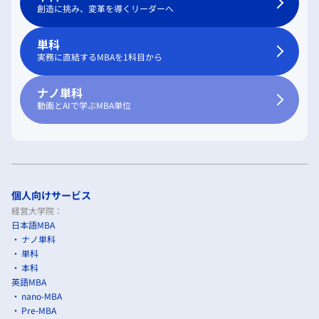
創造に挑み、変革を導くリーダーへ
単科
実務に直結するMBAを1科目から
ナノ単科
動画とAIで学ぶMBA単位
個人向けサービス
経営大学院：
日本語MBA
ナノ単科
単科
本科
英語MBA
nano-MBA
Pre-MBA