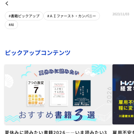
く
2023/11/03
#書籍ピックアップ
#ＡＩファースト・カンパニー
#AI
ピックアップコンテンツ
夏休みに読みたい書籍2026――いま読みたい3
雇用不安