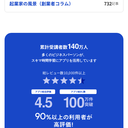
起業家の風景（創業者コラム）
732
記事
1
40
累計受講者数
万人
多くのビジネスパーソンが、
スキマ時間学習にアプリを活用しています
総レビュー数10,000件以上
アプリ総合評価
アプリ総DL数
4.5
1
00
万件
突破