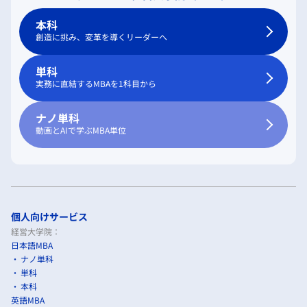
本科
創造に挑み、変革を導くリーダーへ
単科
実務に直結するMBAを1科目から
ナノ単科
動画とAIで学ぶMBA単位
個人向けサービス
経営大学院：
日本語MBA
ナノ単科
単科
本科
英語MBA