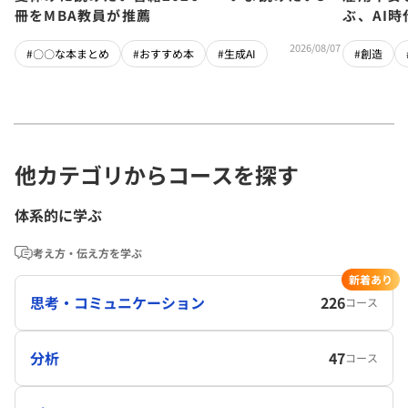
冊をMBA教員が推薦
ぶ、AI
2026/08/07
#〇〇な本まとめ
#おすすめ本
#生成AI
#創造
他カテゴリからコースを探す
体系的に学ぶ
考え方・伝え方を学ぶ
新着あり
思考・コミュニケーション
226
コース
分析
47
コース