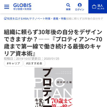
知見を広げる
MBA/テクノベート
時事・書籍・特集
組織に頼らず30年後の自分をデザ
組織に頼らず30年後の自分をデザイン
できますか？――『プロティアン～70
歳まで第一線で働き続ける最強のキャ
リア資本術』
投稿日：2019/10/07
更新日：2020/01/25
#キャリア
#おすすめ本