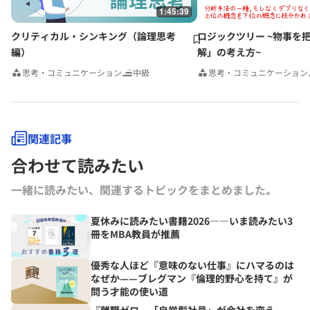
1:45:39
クリティカル・シンキング（論理思考
ロジックツリー ~物事を
編）
解」の考え方~
思考・コミュニケーション
中級
思考・コミュニケーション
関連記事
合わせて読みたい
一緒に読みたい、関連するトピックをまとめました｡
夏休みに読みたい書籍2026――いま読みたい3
冊をMBA教員が推薦
優秀な人ほど『意味のない仕事』にハマるのは
なぜか——ブレグマン『倫理的野心を持て』が
問う才能の使い道
『離職ゼロ。「自営型社員」が会社を変え