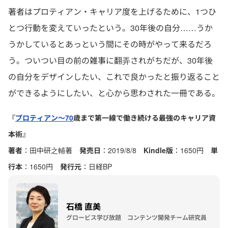
著者はプロティアン・キャリア度を上げるために、1つひ
とつ行動を変えていったという。30年後の自分……うか
うかしているとあっという間にその時がやって来るだろ
う。ついつい目の前の雑事に翻弄されがちだが、30年後
の自分をデザインしたい、これで良かったと振り返ること
ができるようにしたい、と心から思わされた一冊である。
『
プロティアン～70
歳まで第一線で働き続ける最強のキャリア資
本術』
著者
：田中研之輔著
発売日
：2019/8/8
Kindle
版
：1650円
単
行本
：1650円
発行元
：日経BP
石橋 直美
グロービス学び放題 コンテンツ開発チーム研究員