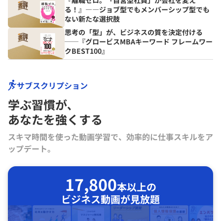
る！』――ジョブ型でもメンバーシップ型でも
ない新たな選択肢
思考の「型」が、ビジネスの質を決定付ける
──『グロービスMBAキーワード フレームワー
クBEST100』
サブスクリプション
学ぶ習慣が､
あなたを強くする
スキマ時間を使った動画学習で、効率的に仕事スキルをア
ップデート。
17,800
本以上の
ビジネス動画が見放題