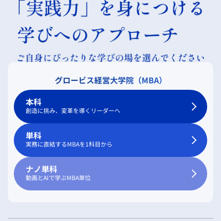
グロービス経営大学院（MBA）
本科
創造に挑み、変革を導くリーダーへ
単科
実務に直結するMBAを1科目から
ナノ単科
動画とAIで学ぶMBA単位