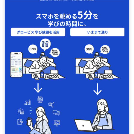
5分
スマホを眺める
を
学びの時間に｡