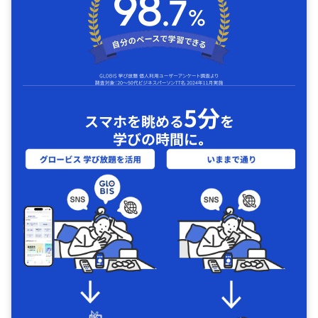
5分
スマホを眺める
を
学びの時間に｡