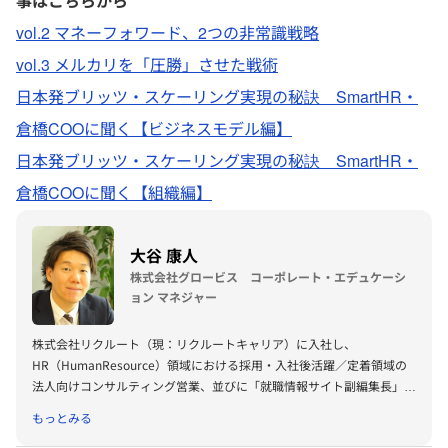
事はこちらから
vol.2 マネーフォワード、2つの非常識戦略
vol.3 メルカリを「圧勝」させた戦術
日本発ブリッツ・スケーリング実現の秘訣 SmartHR・
倉橋COOに聞く【ビジネスモデル編】
日本発ブリッツ・スケーリング実現の秘訣 SmartHR・
倉橋COOに聞く【組織編】
大谷 康人
株式会社グロービス コーポレート・エデュケーシ
ョン マネジャー
株式会社リクルート（現：リクルートキャリア）に入社し、
HR（HumanResource）領域における採用・入社後活躍／定着領域の
法人向けコンサルティング営業、並びに「就職情報サイト副編集長」と
して首都圏エリアの大学を中心にキャリア教育の企画・設計・講師登壇
もっとみる
に携わる。その後、株式会社グロービスへ参画し、現在は組織開発・人