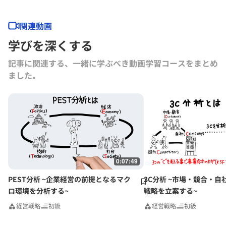
材開発部門において大手企業向けの組織開発案件、次世代リーダー・経
営層の育成、企業内育成体系の全体設計に従事。関西学院大学法学部
卒。
関連動画
学びを深くする
記事に関連する、一緒に学ぶべき動画学習コースをまとめ
ました｡
0:07:49
PEST分析 ~企業経営の前提となるマク
3C分析 ~市場・競合・自
ロ環境を分析する~
戦略を立案する~
経営戦略
初級
経営戦略
初級