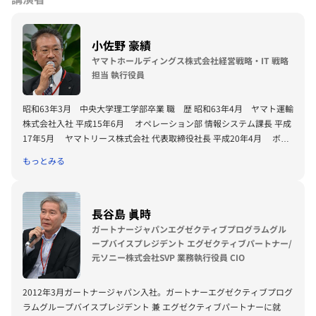
小佐野 豪績
ヤマトホールディングス株式会社経営戦略・IT 戦略
担当 執行役員
昭和63年3月 中央大学理工学部卒業 職 歴 昭和63年4月 ヤマト運輸
株式会社入社 平成15年6月 オペレーション部 情報システム課長 平成
17年5月 ヤマトリース株式会社 代表取締役社長 平成20年4月 ボッ
クスチャーター株式会社 代表取締役社長 平成22年4月 ヤマトホール
もっとみる
ディングス株式会社 執行役員（担当： 経営戦略・I T戦略） 現在に至る
長谷島 眞時
ガートナージャパンエグゼクティブプログラムグル
ープバイスプレジデント エグゼクティブパートナー/
元ソニー株式会社SVP 業務執行役員 CIO
2012年3月ガートナージャパン入社。ガートナーエグゼクティブプログ
ラムグループバイスプレジデント 兼 エグゼクティブパートナーに就