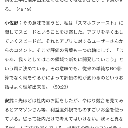
る。（49:19）
小佐野：
その意味で言うと、私は「スマホファースト」に
関してスピードということを提案した。アプリを早く出し
ていくスピードだ。それとアプリに対するユーザーさんか
らのコメント。そこで評価の言葉も一つの軸にして、「じ
ゃあ、我々としてはこの領域で新たに開発していこう」と
いう風に決めている。その意味でも、従来の単純なROI計
算でなく何をやるかによって評価の軸が変わるのというお
話はよく理解出来る。（50:23）
安武：
先ほどは社内のお話をしたが、やはり競合を見てみ
るとアマゾンさん等、利益度外視でものすごいお金を使っ
ている。従って社内だけで考えてはいけない。我々と異な
る“ゲーム方法”を選んでいる、世界中の強力なコンペティ