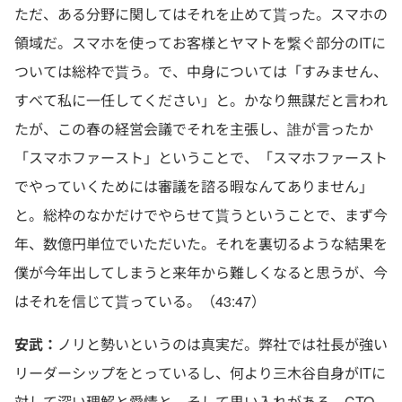
ただ、ある分野に関してはそれを止めて貰った。スマホの
領域だ。スマホを使ってお客様とヤマトを繋ぐ部分のITに
ついては総枠で貰う。で、中身については「すみません、
すべて私に一任してください」と。かなり無謀だと言われ
たが、この春の経営会議でそれを主張し、誰が言ったか
「スマホファースト」ということで、「スマホファースト
でやっていくためには審議を諮る暇なんてありません」
と。総枠のなかだけでやらせて貰うということで、まず今
年、数億円単位でいただいた。それを裏切るような結果を
僕が今年出してしまうと来年から難しくなると思うが、今
はそれを信じて貰っている。（43:47）
安武：
ノリと勢いというのは真実だ。弊社では社長が強い
リーダーシップをとっているし、何より三木谷自身がITに
対して深い理解と愛情と、そして思い入れがある。CTO