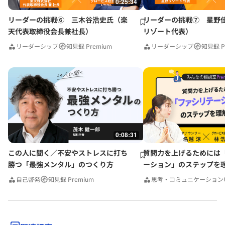
0:25:34
リーダーの挑戦⑥ 三木谷浩史氏（楽
リーダーの挑戦⑦ 星野
天代表取締役会長兼社長）
リゾート代表）
リーダーシップ
知見録 Premium
リーダーシップ
知見録 P
0:08:31
この人に聞く／不安やストレスに打ち
質問力を上げるためには
勝つ「最強メンタル」のつくり方
ーション」のステップを
みんなの相談室Premium
自己啓発
知見録 Premium
思考・コミュニケーション