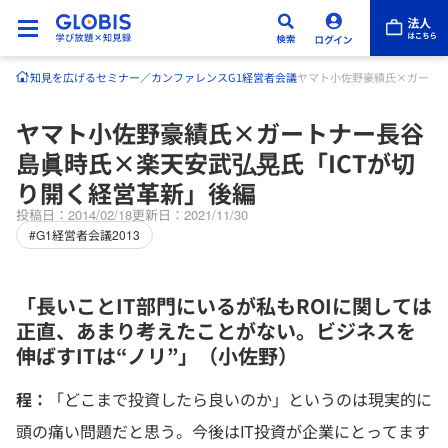
知見を広げる
セミナー／カンファレンス
G1経営者会議
ヤマト小佐野豪績氏×ガートナ
ヤマト小佐野豪績氏×ガートナー長谷
島眞時氏×楽天安武弘晃氏「ICTが切
り開く経営革新」後編
投稿日：2014/02/18
更新日：2021/11/30
#G1経営者会議2013
「長いことIT部門にいるが私もROIに関しては
正直、あまり考えたことがない。ビジネスを
伸ばすITは“ノリ”」（小佐野）
程：
「どこまで投資したら良いのか」というのは現実的に
頭の痛い問題だと思う。今後はIT投資が企業にとってます