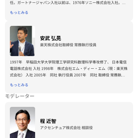
任。ガートナージャパン入社以前は、1976年ソニー株式会社入社。
1982年Sony Electronics Inc. で約10年間、米国、英国に赴任した後、
もっとみる
1992年帰任。ブロードバンドネットワークセンターe-システムソリュ
ーション部門の部門長を経て、2004年にCIO（最高情報責任者） 兼 ソ
ニーグローバルソリューションズ株式会社代表取締役社長 CEOに就
任。2005年ビジネス・トランスフォーメーション／ ISセンター長に就
安武 弘晃
任、2008年6月ソニー株式会社業務執行役員シニアバイスプレジデント
楽天株式会社取締役 常務執行役員
に就任。2012年2月に退任。
1997年 早稲田大学大学院理工学研究科数理科学専攻修了、 日本電信
電話株式会社 入社 1998年 株式会社エム・ディー・エム（現：楽天株
式会社） 入社 2005年 同社 執行役員 2007年 同社 取締役 常務執行
役員 2010年 同社 DU管掌代行（現任） 1998年、現：楽天株式会社に
もっとみる
入社。 楽天市場の基盤である出店店舗向けASPサービス「RMS」の開
発以来、数々のサービス開発を手がけ、2002年に開発推進部 部長に就
モデレーター
任。三木谷社長が考える「サービスのアイデア」に、生命を吹き込むエ
ンジニアのトップとして楽天グループの急成長に貢献。2007年より技
術部隊の国際化に注力し、世界各国でのECサービスの提供及び世界中
程 近智
に広がる楽天グループエンジニアの協力関係を構築。また、楽天テクノ
ロジーカンファレンスの企画などを通じて、社内外を問わずエンジニア
アクセンチュア株式会社 相談役
をエンパワーメントする取り組みにも注力している。2010 年、CIO