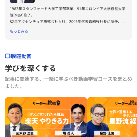
Magazine BEST CIO of theyear を受賞。取締役 常務執行役員、関連会
社のフュージョン・コミュニケーションズ社とテクマトリックス社の社
1982年スタンフォード大学工学部卒業、91年コロンビア大学経営大学
外取締役を現任。
院(MBA)修了。
82年アクセンチュア株式会社入社、2006年代表取締役社長に就任、
2015年取締役会長、2017年取締役相談役に就任。2018年7月より現
もっとみる
職。現在はビジネス・セクター、ガバメント・セクター、アカデミッ
ク・セクター、ソーシャル・セクター、スタートアップ・VCセクター
などにおける活動を行っている。経済同友会幹事（2017年～2021年
副代表幹事）、東京大学経営協議会委員、数社の社外取締役、顧問など
関連動画
も務めている。
学びを深くする
記事に関連する、一緒に学ぶべき動画学習コースをまとめ
ました｡