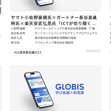
ヤマト小佐野豪績氏×ガートナー長谷島眞
時氏×楽天安武弘晃氏「ICTが切り開く経
営革新」後編
小佐野 豪績
ヤマトホールディングス株式会社経営戦略・IT 戦略
担当 執行役員
長谷島 眞時
ガートナージャパンエグゼクティブプログラムグルー
6
プバイスプレジデント エグゼクティブパートナー/ 元
安武 弘晃
楽天株式会社取締役 常務執行役員
ソニー株式会社SVP 業務執行役員 CIO
程 近智
アクセンチュア株式会社 相談役
2014/02/18
#G1経営者会議2013