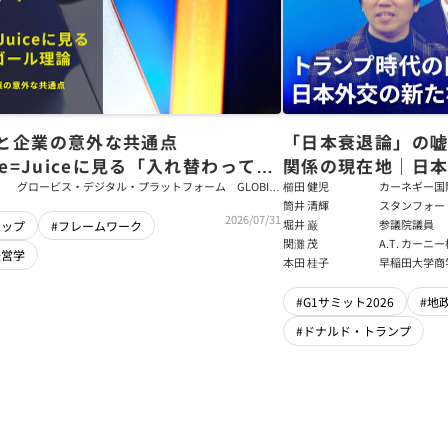
と企業の意外な共通点
「日本衰退論」の
ce=Juiceに見る「入れ替わっても
関係の現在地｜日本
ム」をつくるパス・ゴール理論
戦略【櫛田健児×
グロービス・デジタル・プラットフォーム GLOBIS
櫛田 健児
カーネギー国
学び放題 編集部・コンテンツ開発チーム
ラムディレク
筒井 清輝
スタンフォー
輝】
2026/07/31
大学アジア太
堀井 巌
参議院議員
シップ
#フレームワーク
フェロー
関灘 茂
A.T. カー
経営学
本法人会長
本田 桂子
早稲田大学商
#G1サミット2026
#地
#ドナルド・トランプ