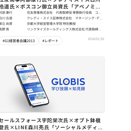
浩道氏×ボスコン御立尚資氏「アベノミク
スの成長戦略」後編
阿部 康行
住友商事株式会社 代表取締役 専務執行役員 コー
ポレート・コーディネーショングループ長
白川 浩道
クレディ・スイス証券株式会社 マネージング･ディ
レクター、チーフ・エコノミスト 債券本部 経済調
御立 尚資
京都大学経営管理大学院 特別教授
査部長
高野 真
リンクタイズホールディングス株式会社 代表取締役
CEO 兼 Forbes JAPAN Founder
2014/01/30
#G1経営者会議2013
#レポート
セールスフォース宇陀栄次氏×オプト鉢嶺
登氏×LINE森川亮氏「ソーシャルメディア