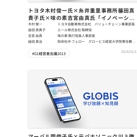
トヨタ木村俊一氏×糸井重里事務所篠田真
貴子氏×味の素吉宮由真氏「イノベーショ
ンを起こす人材マネジメントによる企業成
木村 俊一
トヨタ自動車株式会社 バリューチェーン事業部長
篠田 真貴子
エール株式会社 取締役
長」後編
吉宮 由真
味の素 執行役員人事部長
鎌田 英治
知命社中 フェロー グロービス経営大学院専任教
授 グロービス・パートナー・ファカルティ
2014/02/1
#G1経営者会議2013
マーバル岡俊子氏×元パナソニック川上徹