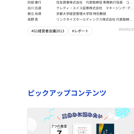
スの成長戦略」前編
阿部 康行
住友商事株式会社 代表取締役 専務執行役員 コー
ポレート・コーディネーショングループ長
白川 浩道
クレディ・スイス証券株式会社 マネージング･ディ
レクター、チーフ・エコノミスト 債券本部 経済調
御立 尚資
京都大学経営管理大学院 特別教授
査部長
高野 真
リンクタイズホールディングス株式会社 代表取締役
CEO 兼 Forbes JAPAN Founder
2014/01/2
#G1経営者会議2013
#レポート
ピックアップコンテンツ