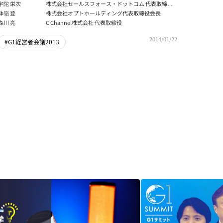
が企業経営に与えるインパクト」前編
宇陀 栄次
株式会社セールスフォース・ドットコム 代表取締役
社長 兼 米国セールスフォース・ドットコム EVP（上
鉢嶺 登
株式会社オプトホールディング代表取締役会長
級副社長）
森川 亮
C Channel株式会社 代表取締役
2014/01/22
#G1経営者会議2013