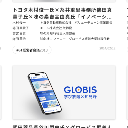
トヨタ木村俊一氏×糸井重里事務所篠田真
貴子氏×味の素吉宮由真氏「イノベーショ
ンを起こす人材マネジメントによる企業成
木村 俊一
トヨタ自動車株式会社 バリューチェーン事業部長
篠田 真貴子
エール株式会社 取締役
長」前編
吉宮 由真
味の素 執行役員人事部長
鎌田 英治
知命社中 フェロー グロービス経営大学院専任教
授 グロービス・パートナー・ファカルティ
3
2014/02/12
#G1経営者会議2013
武田薬品長谷川閑史氏×グロービス堀義人