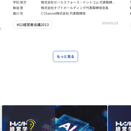
が企業経営に与えるインパクト」後編
宇陀 栄次
株式会社セールスフォース・ドットコム 代表取締役
社長 兼 米国セールスフォース・ドットコム EVP（上
鉢嶺 登
株式会社オプトホールディング代表取締役会長
級副社長）
森川 亮
C Channel株式会社 代表取締役
2014/01/23
#G1経営者会議2013
9
もっと見る