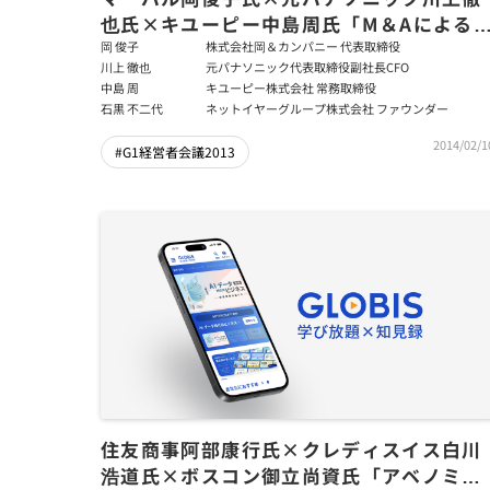
也氏×キユーピー中島周氏「M＆Aによる
業転換と新たな成長」前編
岡 俊子
株式会社岡＆カンパニー 代表取締役
川上 徹也
元パナソニック代表取締役副社長CFO
中島 周
キユーピー株式会社 常務取締役
石黒 不二代
ネットイヤーグループ株式会社 ファウンダー
2014/02/1
#G1経営者会議2013
住友商事阿部康行氏×クレディスイス白川
浩道氏×ボスコン御立尚資氏「アベノミク