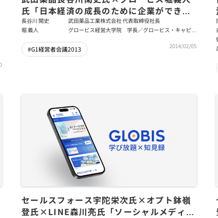
事
氏「日本経済の成長のために企業ができる
こと」
長谷川 閑史
武田薬品工業株式会社 代表取締役社長
堀 義人
グロービス経営大学院 学長／グロービス・キャピタ
ル・パートナーズ 代表パートナー
2014/02/05
#G1経営者会議2013
0
セールスフォース宇陀栄次氏×オプト鉢嶺
登氏×LINE森川亮氏「ソーシャルメディア