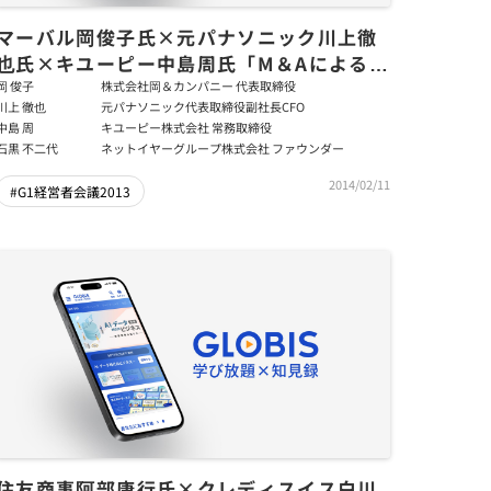
マーバル岡俊子氏×元パナソニック川上徹
也氏×キユーピー中島周氏「M＆Aによる事
業転換と新たな成長」後編
岡 俊子
株式会社岡＆カンパニー 代表取締役
川上 徹也
元パナソニック代表取締役副社長CFO
中島 周
キユーピー株式会社 常務取締役
石黒 不二代
ネットイヤーグループ株式会社 ファウンダー
2014/02/11
#G1経営者会議2013
住友商事阿部康行氏×クレディスイス白川