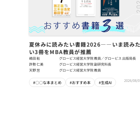
夏休みに読みたい書籍2026――いま読み
い3冊をMBA教員が推薦
嶋田 毅
グロービス経営大学院 教員／グロービス 出版局長
許勢 仁美
グロービス経営大学院 副研究科長
天野 慧
グロービス経営大学院 教員
2026/08/0
#〇〇な本まとめ
#おすすめ本
#生成AI