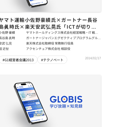
ヤマト運輸小佐野豪績氏×ガートナー長谷
島眞時氏×楽天安武弘晃氏「ICTが切り開
く経営革新」前編
小佐野 豪績
ヤマトホールディングス株式会社経営戦略・IT 戦略
担当 執行役員
長谷島 眞時
ガートナージャパンエグゼクティブプログラムグルー
プバイスプレジデント エグゼクティブパートナー/ 元
安武 弘晃
楽天株式会社取締役 常務執行役員
ソニー株式会社SVP 業務執行役員 CIO
程 近智
アクセンチュア株式会社 相談役
2014/02/17
#G1経営者会議2013
#テクノベート