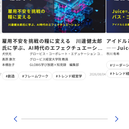
た
雇用不安を挑戦の糧に変える 川邊健太郎
アイドル
氏に学ぶ、AI時代のエフェクチュエーショ
――Jui
ン
強いチー
犬伏光
グロービス・コーポレート・エデュケーション コー
市川 有希
ポレート・ソリューション・チーム コンサルタント
髙原 康次
グロービス経営大学院 教員
本橋敦子
GLOBIS学び放題×知見録 編集部
#リーダー
#トレンド
7
2026/08/04
#創造
#フレームワーク
#トレンド経営学