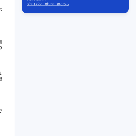
プライバシーポリシーはこちら
不
目
の
え
型
で