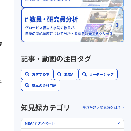
提
記事・動画の注目タグ
、
おすすめ本
生成AI
リーダーシップ
と
基本の会計用語
知見録カテゴリ
学び放題×知見録とは？
MBA/テクノベート