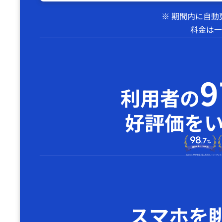
※ 期間内に自
料金は一
利用者の
好評価を
スマホを