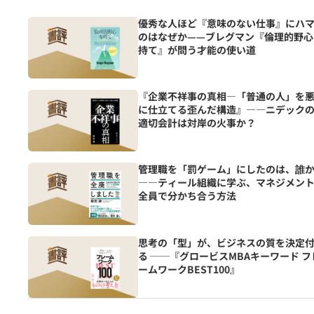
優秀な人ほど『意味のない仕事』にハ
のはなぜか——ブレグマン『倫理的野心
持て』が問う才能の使い道
『企業不祥事の真相―「普通の人」を
に仕立てる歪んだ構造』――ニデック
適切会計は対岸の火事か？
管理職を「罰ゲーム」にしたのは、誰
――ティール組織に学ぶ、マネジメン
全員で分かち合う方法
思考の「型」が、ビジネスの質を決定
る ──『グロービスMBAキーワード フ
ームワークBEST100』