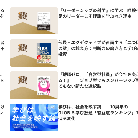
マる
『リーダーシップの科学』に学ぶ―経験
を
足のリーダーこそ理論を学ぶべき理由
悪者
部長・エグゼクティブが直面する「二つ
の不
の壁」の越え方：判断力の磨き方と学び
投資
か。
『離職ゼロ。「自営型社員」が会社を変
トを
る！』――ジョブ型でもメンバーシップ
でもない新たな選択肢
付け
学びは、社会を映す鏡――10周年の
レ
GLOBIS 学び放題「有益度ランキング」
辿る変化