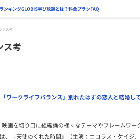
ランキング
GLOBIS学び放題とは？
料金プラン
FAQ
ランス考
ンス考
−「ワークライフバランス」別れたはずの恋人と結婚し
、映画を切り口に組織論の様々なテーマやフレームワー
では、『天使のくれた時間』（主演：ニコラス・ケイジ、