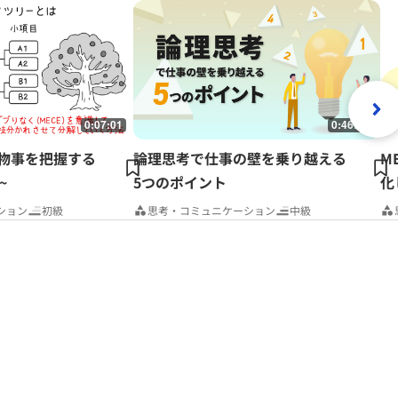
0:07:01
0:46:06
~物事を把握する
論理思考で仕事の壁を乗り越える
M
~
5つのポイント
化
ション
初級
思考・コミュニケーション
中級