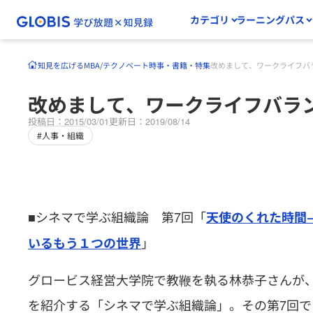
カテゴリ
ラーニングパス
知見を広げる
MBA/テクノベート
時事・書籍・特集
改めまして、ワークライフバ
改めまして、ワークライフバラ
投稿日：2015/03/01
更新日：2019/08/14
#人事・組織
■シネマで学ぶ組織論 第7回「
天使のくれた時間
」
いるもう１つの世界
グロービス経営大学院で教鞭を執る林恭子さんが
を紹介する「シネマで学ぶ組織論」。その第7回