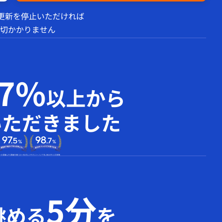
動更新を停止いただければ
切かかりません
97%
以上から
いただきました
5分
眺める
を