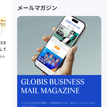
メールマガジン
0:08:01
クリティカル・シンキング
ECE ~抜け漏れなく分解・構造
題解決編）
して考える~
思考・コミュニケーション
中
思考・コミュニケーション
初級
すでにGLOBIS学び放題へご登録済みの方は、別のメールアドレスをご
入力ください。