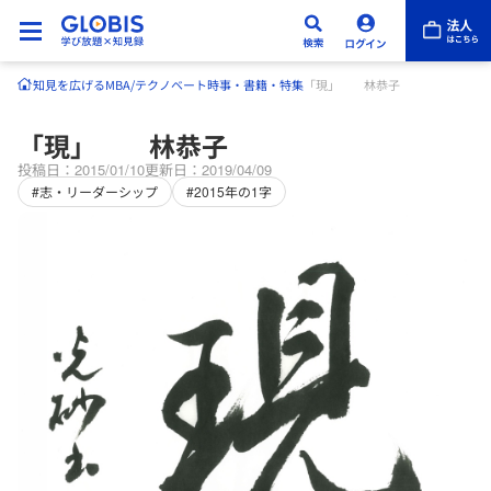
知見を広げる
MBA/テクノベート
時事・書籍・特集
「現」 林恭子
「現」 林恭子
投稿日：2015/01/10
更新日：2019/04/09
#志・リーダーシップ
#2015年の1字