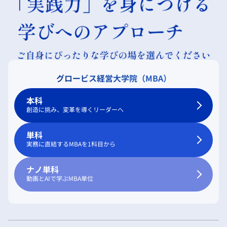
グロービス経営大学院（MBA）
本科
創造に挑み、変革を導くリーダーへ
単科
実務に直結するMBAを1科目から
ナノ単科
動画とAIで学ぶMBA単位