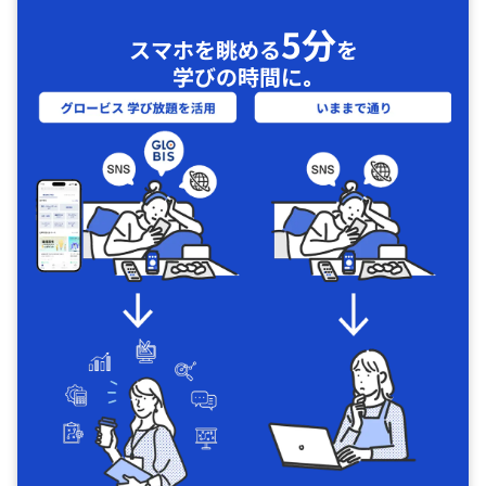
5分
スマホを眺める
を
学びの時間に｡