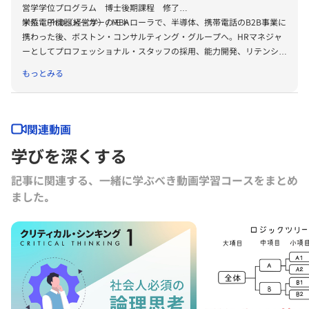
営学学位プログラム 博士後期課程 修了
学位：Ph.D（経営学）/ MBA
米系電子機器メーカーのモトローラで、半導体、携帯電話のB2B事業に
携わった後、ボストン・コンサルティング・グループへ。HRマネジャ
ーとしてプロフェッショナル・スタッフの採用、能力開発、リテンショ
ン・プログラム開発、ウィメンズ・イニシアチブ・コミッティ等、幅広
もっとみる
く人材マネジメントを担当。グロービスではマネージングディレクター
として人事を含む管理部門全体を統括し、働きがいのある企業としての
各賞の受賞へ。現在は、組織・人事研究グループのリーダーとして教育
プログラム開発や、研究・執筆、リーダーシップ、ダイバーシティ、パ
関連動画
ワーと影響力、キャリア開発、パーパス経営等の領域を中心にグロービ
学びを深くする
ス経営大学院での講義、企業研修、講演などを多数務める。
イートアンドホールディングス、萩原電気ホールディングス、及びコー
記事に関連する、一緒に学ぶべき動画学習コースをまとめ
ア商事ホールディングズ（何れもプライム上場）社外取締役。学校法人
ました｡
柳心学園 理事。公益財団法人首藤奨学財団 評議員。経済同友会会
員。国際戦略経営研究学会 常任理事。組織学会、産業・組織心理学
会、経営行動科学学会員。