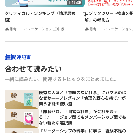
1:45:39
クリティカル・シンキング（論理思考
ロジックツリー ~物事を
編）
解」の考え方~
思考・コミュニケーション
中級
思考・コミュニケーション
関連記事
合わせて読みたい
一緒に読みたい、関連するトピックをまとめました｡
優秀な人ほど『意味のない仕事』にハマるのは
なぜか——ブレグマン『倫理的野心を持て』が
問う才能の使い道
『離職ゼロ。「自営型社員」が会社を変え
る！』――ジョブ型でもメンバーシップ型でも
ない新たな選択肢
『リーダーシップの科学』に学ぶ―経験不足の