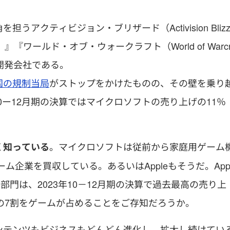
クティビジョン・ブリザード（Activision Bliz
ty）』『ワールド・オブ・ウォークラフト（World of Warc
開発会社である。
国の規制当局
がストップをかけたものの、その壁を乗り
0ー12月期の決算ではマイクロソフトの売り上げの11％
。マイクロソフトは従前から家庭用ゲーム
く知っている
ム企業を買収している。あるいはAppleもそうだ。App
ス部門は、2023年10－12月期の決算で過去最高の売り上
上げの7割をゲームが占めることをご存知だろうか。
ンテンツもビジネスもどんどん進化し、拡大し続けてい