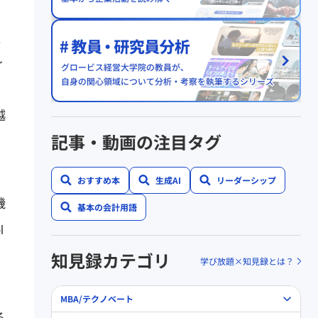
z
r
越
記事・動画の注目タグ
おすすめ本
生成AI
リーダーシップ
機
基本の会計用語
l
知見録カテゴリ
学び放題×知見録とは？
MBA/テクノベート
る