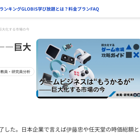
ランキング
GLOBIS学び放題とは？
料金プラン
FAQ
巨大化する市場の今
――巨大
#教員・研究員分析
を完了した。日本企業で言えば伊藤忠や任天堂の時価総額と