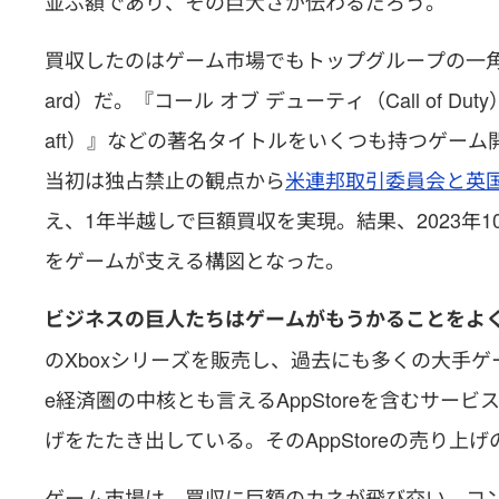
並ぶ額であり、その巨大さが伝わるだろう。
買収したのはゲーム市場でもトップグループの一角を担うア
ard）だ。『コール オブ デューティ（Call of Du
aft）』などの著名タイトルをいくつも持つゲーム
当初は独占禁止の観点から
米連邦取引委員会と英
え、1年半越しで巨額買収を実現。結果、2023年1
をゲームが支える構図となった。
ビジネスの巨人たちはゲームがもうかることをよ
のXboxシリーズを販売し、過去にも多くの大手ゲー
e経済圏の中核とも言えるAppStoreを含むサービ
げをたたき出している。そのAppStoreの売り
ゲーム市場は、買収に巨額のカネが飛び交い、コ