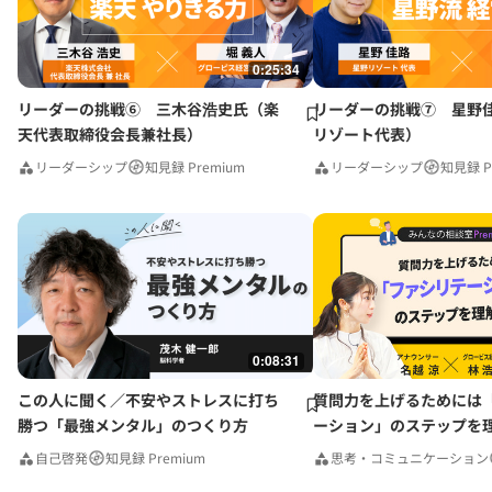
0:25:34
リーダーの挑戦⑥ 三木谷浩史氏（楽
リーダーの挑戦⑦ 星野
天代表取締役会長兼社長）
リゾート代表）
リーダーシップ
知見録 Premium
リーダーシップ
知見録 P
0:08:31
この人に聞く／不安やストレスに打ち
質問力を上げるためには
勝つ「最強メンタル」のつくり方
ーション」のステップを
みんなの相談室Premium
自己啓発
知見録 Premium
思考・コミュニケーション