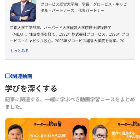
グロービス経営大学院 学長／グロービス・キャピ
タル・パートナーズ 代表パートナー
京都大学工学部卒、ハーバード大学経営大学院修士課程修了
（MBA）。住友商事を経て、1992年株式会社グロービス、1996年グロ
ービス・キャピタル設立。2006年グロービス経営大学院を開学。2008
年に「G1サミット」を創設。2011年には復興支援プロジェクトKIBOW
もっとみる
を立ち上げる。2016年に茨城ロボッツ、2019年に茨城放送オーナー就
任。2022年にLuckyFesを立ち上げ、現在総合プロデューサーを務め
る。2024年よりBARKSオーナー、世界最大のPR会社の米国エデルマン
社 社外取締役。
関連動画
学びを深くする
記事に関連する、一緒に学ぶべき動画学習コースをまとめ
ました｡