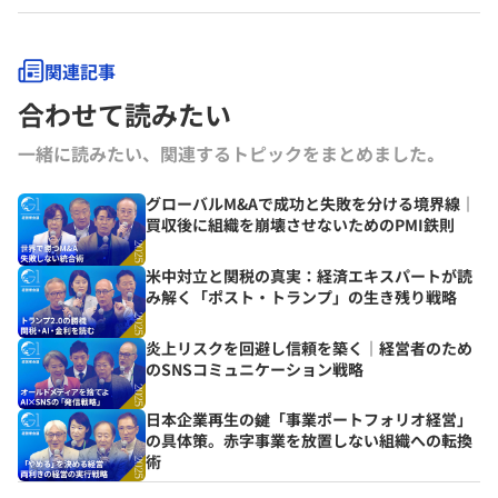
関連記事
合わせて読みたい
一緒に読みたい、関連するトピックをまとめました｡
グローバルM&Aで成功と失敗を分ける境界線｜
買収後に組織を崩壊させないためのPMI鉄則
米中対立と関税の真実：経済エキスパートが読
み解く「ポスト・トランプ」の生き残り戦略
炎上リスクを回避し信頼を築く｜経営者のため
のSNSコミュニケーション戦略
日本企業再生の鍵「事業ポートフォリオ経営」
の具体策。赤字事業を放置しない組織への転換
術