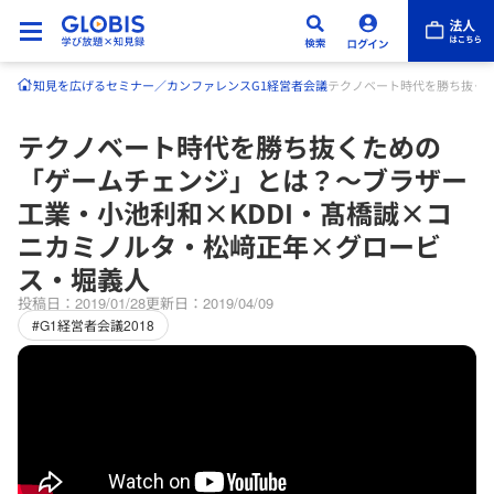
知見を広げる
セミナー／カンファレンス
G1経営者会議
テクノベート時代を勝ち抜くた
テクノベート時代を勝ち抜くための
「ゲームチェンジ」とは？～ブラザー
工業・小池利和×KDDI・髙橋誠×コ
ニカミノルタ・松﨑正年×グロービ
ス・堀義人
投稿日：2019/01/28
更新日：2019/04/09
#G1経営者会議2018