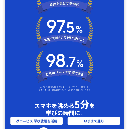
5分
スマホを眺める
を
学びの時間に｡