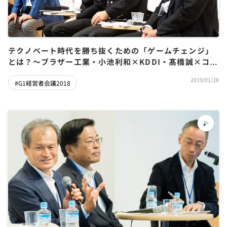
テクノベート時代を勝ち抜くための「ゲームチェンジ」
とは？～ブラザー工業・小池利和×KDDI・髙橋誠×コニ
カミノルタ・松﨑正年×グロービス・堀義人
2019/01/28
#G1経営者会議2018