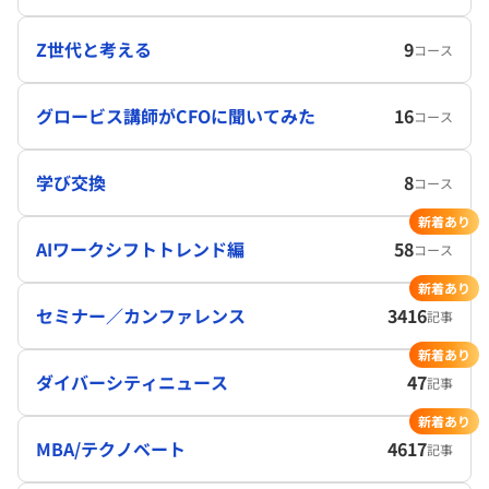
Z世代と考える
9
コース
グロービス講師がCFOに聞いてみた
16
コース
学び交換
8
コース
新着あり
AIワークシフトトレンド編
58
コース
新着あり
セミナー／カンファレンス
3416
記事
新着あり
ダイバーシティニュース
47
記事
新着あり
MBA/テクノベート
4617
記事