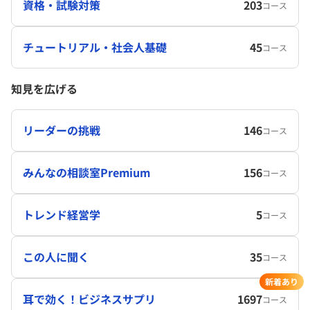
資格・試験対策
203
コース
チュートリアル・社会人基礎
45
コース
知見を広げる
リーダーの挑戦
146
コース
みんなの相談室Premium
156
コース
トレンド経営学
5
コース
この人に聞く
35
コース
新着あり
耳で効く！ビジネスサプリ
1697
コース