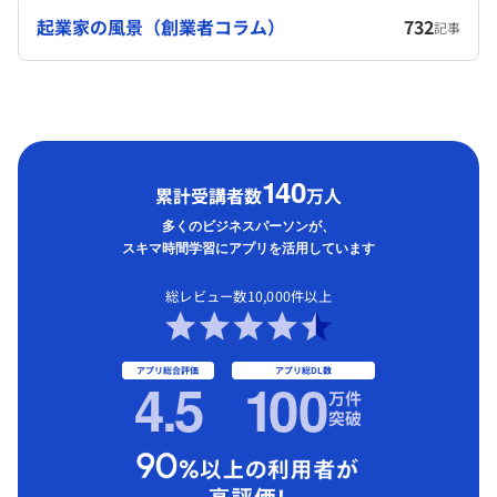
起業家の風景（創業者コラム）
732
記事
1
40
累計受講者数
万人
多くのビジネスパーソンが、
スキマ時間学習にアプリを活用しています
総レビュー数10,000件以上
アプリ総合評価
アプリ総DL数
4.5
1
00
万件
突破