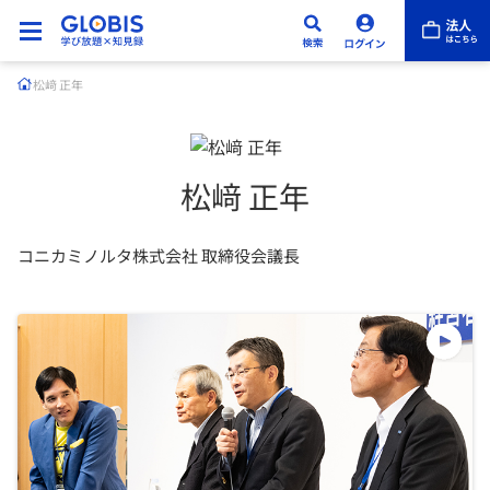
松﨑 正年
松﨑 正年
コニカミノルタ株式会社 取締役会議長