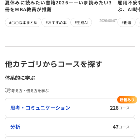
夏休みに読みたい書籍2026――いま読みたい3
雇用不安
冊をMBA教員が推薦
ぶ、AI
2026/08/07
#〇〇な本まとめ
#おすすめ本
#生成AI
#創造
他カテゴリからコースを探す
体系的に学ぶ
考え方・伝え方を学ぶ
新着あり
思考・コミュニケーション
226
コース
分析
47
コース