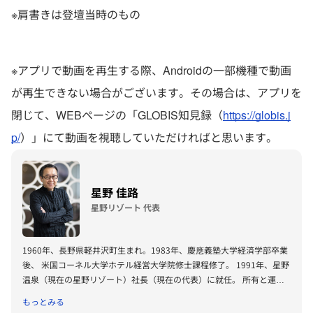
※肩書きは登壇当時のもの
※アプリで動画を再生する際、Androidの一部機種で動画
が再生できない場合がございます。その場合は、アプリを
閉じて、WEBページの「GLOBIS知見録（
https://globis.j
p/
）」にて動画を視聴していただければと思います。
星野 佳路
星野リゾート 代表
1960年、長野県軽井沢町生まれ。1983年、慶應義塾大学経済学部卒業
後、 米国コーネル大学ホテル経営大学院修士課程修了。 1991年、星野
温泉（現在の星野リゾート）社長（現在の代表）に就任。 所有と運営
を一体とする日本の観光産業でいち早く運営特化戦略をとり、 運営サ
もっとみる
ービスを提供するビジネスモデルへ転換。 独創的なテーマが紡ぐ圧倒