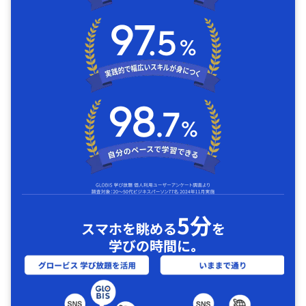
5分
スマホを眺める
を
学びの時間に｡