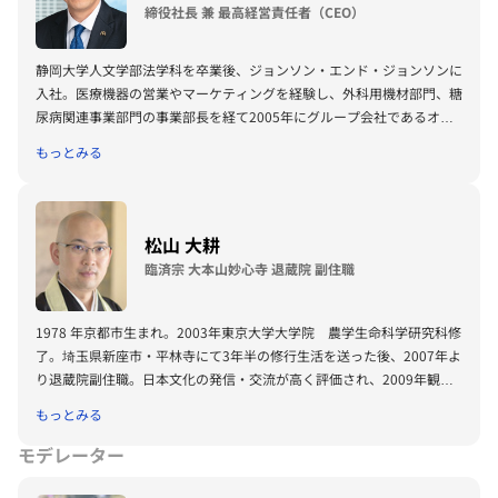
くの日系外資系企業/組織にコンサルティング・サービスを提供してい
締役社長 兼 最高経営責任者（CEO）
る。著書に、『オバマ現象のカラクリ－共感の戦略コミュニケーショ
ン』、『破壊者の流儀―不確かな社会を生き抜く“したたかさ”を学ぶ』
静岡大学人文学部法学科を卒業後、ジョンソン・エンド・ジョンソンに
（アスキー新書）がある。
入社。医療機器の営業やマーケティングを経験し、外科用機材部門、糖
尿病関連事業部門の事業部長を経て2005年にグループ会社であるオー
ソ・クリニカル・ダイアグノスティックス社長に就任。2008年よりア
もっとみる
ジアパシフィック事業も統括。その後、2012年にジョンソン・エン
ド・ジョンソン日本法人社長に就任。 2018年日本マクドナルド上席執
行役員、2019年3月に代表取締役社長兼CEO、2021年3月より日本マク
ドナルドホールディングス代表取締役社長兼CEOを兼任。
松山 大耕
臨済宗 大本山妙心寺 退蔵院 副住職
1978 年京都市生まれ。2003年東京大学大学院 農学生命科学研究科修
了。埼玉県新座市・平林寺にて3年半の修行生活を送った後、2007年よ
り退蔵院副住職。日本文化の発信・交流が高く評価され、2009年観光
庁Visit Japan大使に任命される。2016年『日経ビジネス』誌の「次代
もっとみる
を創る100人」に選出され、同年より「日米リーダーシッププログラ
ム」フェローに就任。2018年より米・スタンフォード大客員講師。
モデレーター
2019年文化庁長官表彰(文化庁)、重光賞（ボストン日本協会）受賞。
2021年より（株）ブイキューブ社外監査役、京都市教育委員。 2011年