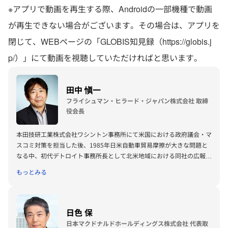
※アプリで動画を再生する際、Androidの一部機種で動画
が再生できない場合がございます。その場合は、アプリを
閉じて、WEBページの「GLOBIS知見録（https://globis.j
p/）」にて動画を視聴していただければと思います。
田中 愼一
フライシュマン・ヒラード・ジャパン株式会社 取締
役会長
本田技研工業株式会社ワシントン事務所にて米国における政府議会・マ
スコミ対策を担当した後、1985年日米自動車貿易摩擦が大きな問題と
なる中、初代デトロイト事務所長として北米地域における同社の広報戦
略立案・展開の責任者となる。1994年セガエンタープライゼス株式会
もっとみる
社に転じ、海外オペレーション部長等を歴任する。1997年世界最大級
のコミュニケーション・コンサルティング・ファームであるフライシュ
マン・ヒラード（本社：米国セントルイス）に参画、日本法人を立上
げ、現在に至る。企業や組織の事業戦略実現を支える戦略コミュニケー
日色 保
ション分野の第一人者として、多様化するビジネス課題に直面する数多
日本マクドナルドホールディングス株式会社 代表取