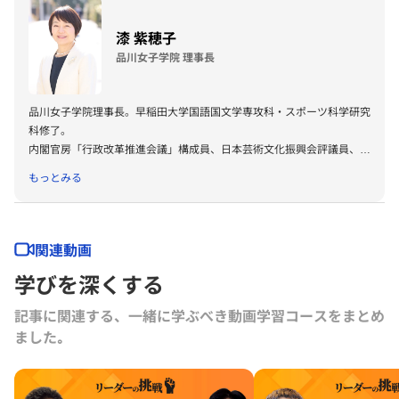
には、日本の禅宗を代表してヴァチカンで前ローマ教皇に謁見、2014
漆 紫穂子
年には日本の若手宗教家を代表してダライ・ラマ14世と会談し、世界
のさまざまな宗教家・リーダーと交流。また、世界経済フォーラム年次
品川女子学院 理事長
総会（ダボス会議）に出席するなど、世界各国で宗教の垣根を超えて活
動中。
品川女子学院理事長。早稲田大学国語国文学専攻科・スポーツ科学研究
科修了。
内閣官房「行政改革推進会議」構成員、日本芸術文化振興会評議員、東
京大学経営協議会委員、グロービス経営大学院評議員。
もっとみる
「28プロジェクト」を教育の柱に社会と子どもを繋ぐ学校作りを実
践。
近著『女の子が幸せになる子育て』(大和書房)。
出演番組『BS12賢者の選択サクセッション：品川女子学院の事業承継
関連動画
https://youtu.be/vBm9e-RJ1Vk?si=77AP-DAvESzvKKG0
』
学びを深くする
記事に関連する、一緒に学ぶべき動画学習コースをまとめ
ました｡