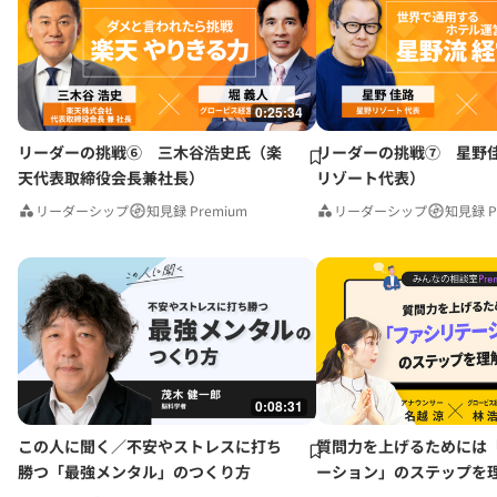
0:25:34
リーダーの挑戦⑥ 三木谷浩史氏（楽
リーダーの挑戦⑦ 星野
天代表取締役会長兼社長）
リゾート代表）
リーダーシップ
知見録 Premium
リーダーシップ
知見録 P
0:08:31
この人に聞く／不安やストレスに打ち
質問力を上げるためには
勝つ「最強メンタル」のつくり方
ーション」のステップを
みんなの相談室Premium