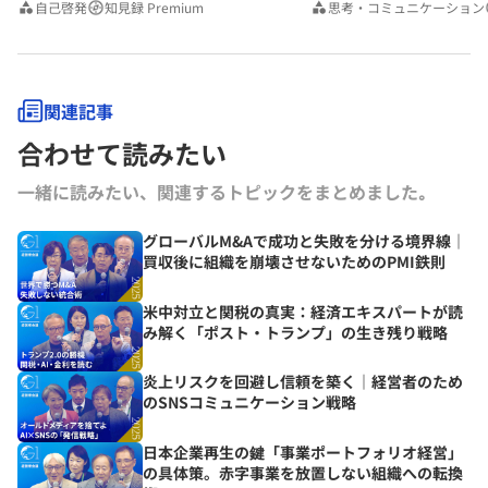
自己啓発
知見録 Premium
思考・コミュニケーション
関連記事
合わせて読みたい
一緒に読みたい、関連するトピックをまとめました｡
グローバルM&Aで成功と失敗を分ける境界線｜
買収後に組織を崩壊させないためのPMI鉄則
米中対立と関税の真実：経済エキスパートが読
み解く「ポスト・トランプ」の生き残り戦略
炎上リスクを回避し信頼を築く｜経営者のため
のSNSコミュニケーション戦略
日本企業再生の鍵「事業ポートフォリオ経営」
の具体策。赤字事業を放置しない組織への転換