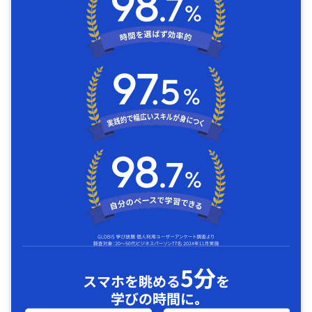
5分
スマホを眺める
を
学びの時間に｡