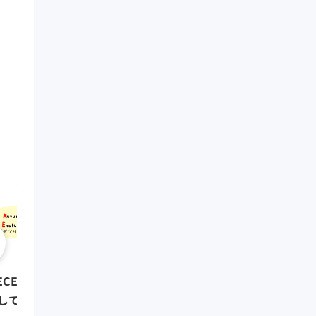
0:08:01
クリティカル・シンキング
ECE ~抜け漏れなく分解・構造
題解決編）
して考える~