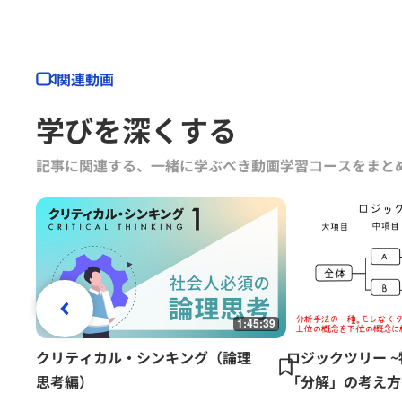
グの落とし穴』『バイアス』
MBAマネジメント・ブック』
思決定』『グロービスMBA
関連動画
（以上ダイヤモンド社）など
グロービス経営大学院や企業
学びを深くする
自社課題（アクションラーニ
「GLOBIS知見録」に定期
記事に関連する、一緒に学ぶべき動画学習コースをまと
ている。
1:45:39
クリティカル・シンキング（論理
ロジックツリー 
思考編）
「分解」の考え方