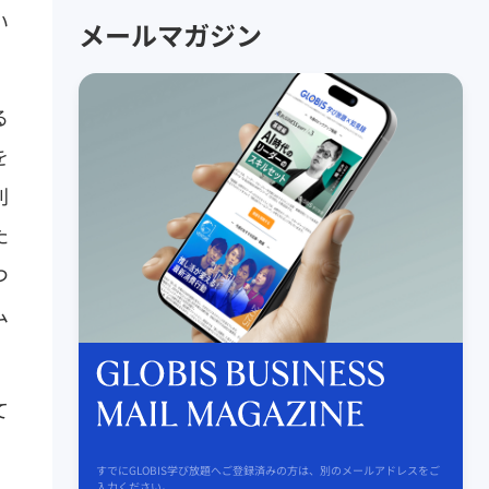
い
メールマガジン
る
を
則
た
つ
ム
て
すでにGLOBIS学び放題へご登録済みの方は、別のメールアドレスをご
入力ください。