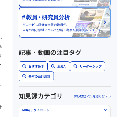
ん
事
記事・動画の注目タグ
リ
と
おすすめ本
生成AI
リーダーシップ
基本の会計用語
し
知見録カテゴリ
学び放題×知見録とは？
社
MBA/テクノベート