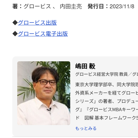
グロービス 、 内田圭亮
2023/11/
著：
発行日：
◆
グロービス出版
◆
グロービス電子出版
嶋田 毅
グロービス経営大学院 教員／グ
東京大学理学部卒、同大学院
外資系メーカーを経てグロービ
シリーズ」の著者、プロデュ
グ』『グロービスMBAキーワ
ド 図解 基本フレームワーク
『MBA 100の基本』（東
もっとみる
ウンティング教室』『競争優