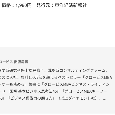
8
1,980円
東洋経済新報社
価格：
発行元：
ロービス 出版局長
理学系研究科修士課程修了。戦略系コンサルティングファーム、
スに入社。累計150万部を超えるベストセラー「グロービスMBA
ーサーも務める。著書に『グロービスMBAビジネス・ライティン
ード 図解 基本ビジネス思考法45』『グロービスMBAキーワー
50』『ビジネス仮説力の磨き方』（以上ダイヤモンド社）、
洋経済新報社）、『［実況］ロジカルシンキング教室』『［実況』アカ
位としての経営理念』（以上PHP研究所）、『ロジカルシンキン