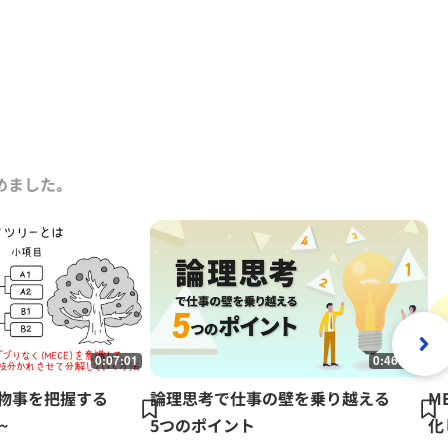
『KSFとは』（以上グロービス電子出版）、共著書に『グロービス
『グロービスMBAマネジメント・ブックⅡ』『MBA定量分析と意
ビジネスプラン』『ストーリーで学ぶマーケティング戦略の基本』
。その他にも多数の単著、共著書、共訳書がある。
研修において経営戦略、マーケティング、事業革新、管理会計、
ング）などの講師を務める。グロービスのナレッジライブラリ
的にコラムを連載するとともに、さまざまなテーマで講演なども行っ
めました｡
0:07:01
0:46:06
~物事を把握する
論理思考で仕事の壁を乗り越える
M
~
5つのポイント
化