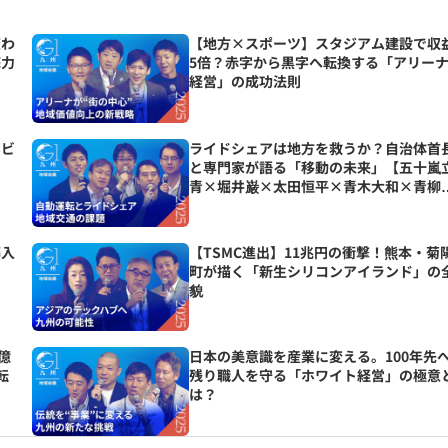
変わ
【地方×スポーツ】スタジアム建設で収
底力
5倍？赤字から黒字へ転換する「アリー
経営」の成功法則
いビ
ライドシェアは地方を救うか？自治体首
と専門家が語る「移動の未来」【五十嵐
青×堀井巌×太田恒平×青木大和×青柳
樹】
導入
【TSMC進出】11兆円の衝撃！熊本・菊
町が描く「新生シリコンアイランド」の
貌
億
日本の美意識を産業に変える。100年先
転
残り職人を守る「ホワイト経営」の極意
は？