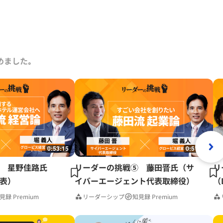
めました｡
0:53:15
0:51:41
 星野佳路氏
リーダーの挑戦⑤ 藤田晋氏（サ
リ
表）
イバーエージェント代表取締役）
（
見録 Premium
リーダーシップ
知見録 Premium