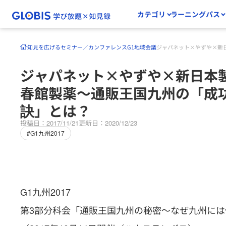
カテゴリ
ラーニングパス
知見を広げる
セミナー／カンファレンス
G1地域会議
ジャパネット×やずや×新
ジャパネット×やずや×新日本
春館製薬～通販王国九州の「成
訣」とは？
投稿日：2017/11/21
更新日：2020/12/23
#G1九州2017
G1九州2017
第3部分科会「通販王国九州の秘密～なぜ九州に