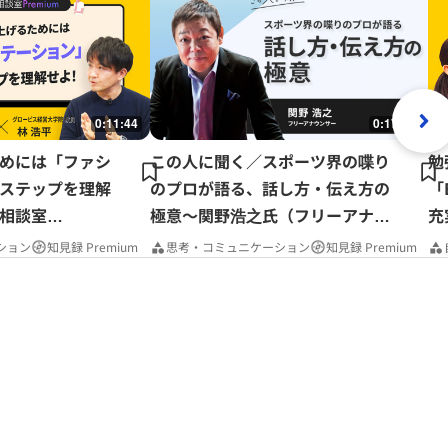
0:11:44
0:17:37
めには「ファシ
この人に聞く／スポーツ界の喋り
勉
ステップを理解
のプロが語る、話し方・伝え方の
「
相談室
極意～関野浩之氏（フリーアナウ
充
ンサー）
P
ション
知見録 Premium
思考・コミュニケーション
知見録 Premium