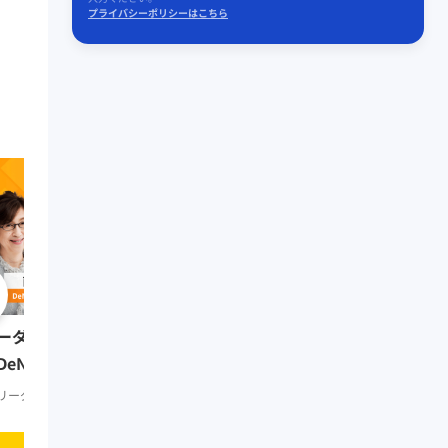
プライバシーポリシーはこちら
0:51:41
リーダーの挑戦② 田坂
ーダーの挑戦⑨ 南場智子氏
（多摩大学大学院名誉教
DeNA会長）
リーダーシップ
知見録 Prem
リーダーシップ
知見録 Premium