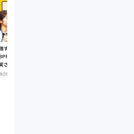
0:08:07
強する習慣をつけたい人は
リーダーの挑戦⑥ 三木
BPR」で仕事もプライベートも
（楽天代表取締役会長兼
実させよう／みんなの相談室
リーダーシップ
知見録 Prem
remium
自己啓発
知見録 Premium