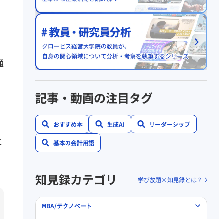
、
の
通
記事・動画の注目タグ
おすすめ本
生成AI
リーダーシップ
と
基本の会計用語
知見録カテゴリ
学び放題×知見録とは？
MBA/テクノベート