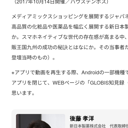
（2017年10月14日開催／ハウステンボス）
メディアミックスショッピングを展開するジャパ
高品質の化粧品や医薬品を幅広く展開する新日本製
か。スマホネイティブな世代の存在感が高まる中
販王国九州の成功の秘訣とはなにか。その当事者たる
登壇当時のもの）。
※アプリで動画を再生する際、
Androidの一部
アプリを閉じて、WEBページの「
GLOBIS知見録（htt
思います。
後藤 孝洋
新日本製薬株式会社 代表取締