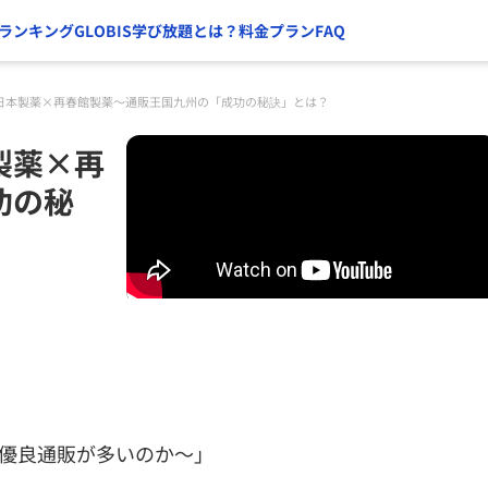
ランキング
GLOBIS学び放題とは？
料金プラン
FAQ
日本製薬×再春館製薬～通販王国九州の「成功の秘訣」とは？
製薬×再
功の秘
は優良通販が多いのか～」