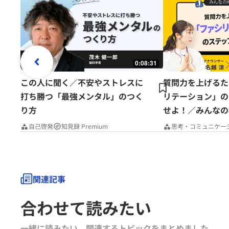
0:08:31
この人に聞く／不安やストレスに
質問力を上げるた
打ち勝つ「最強メンタル」のつく
リテーション」の
り方
せよ！／みんなの
Premium
自己啓発
知見録 Premium
思考・コミュニケー
関連記事
合わせて読みたい
一緒に読みたい、関連するトピックをまとめました｡