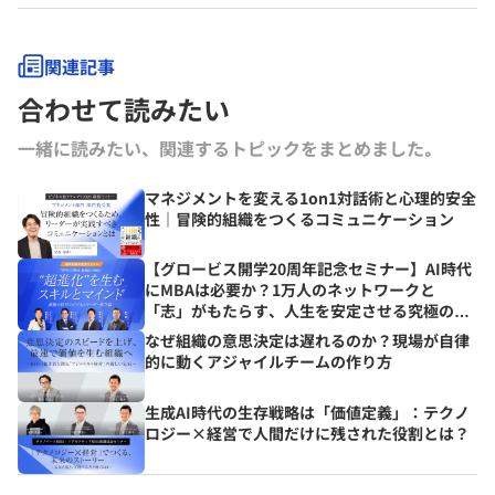
関連記事
合わせて読みたい
一緒に読みたい、関連するトピックをまとめました｡
マネジメントを変える1on1対話術と心理的安全
性｜冒険的組織をつくるコミュニケーション
【グロービス開学20周年記念セミナー】AI時代
にMBAは必要か？1万人のネットワークと
「志」がもたらす、人生を安定させる究極の資
産とは？
なぜ組織の意思決定は遅れるのか？現場が自律
的に動くアジャイルチームの作り方
生成AI時代の生存戦略は「価値定義」：テクノ
ロジー×経営で人間だけに残された役割とは？