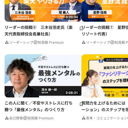
0:25:34
リーダーの挑戦⑥ 三木谷浩史氏（楽
リーダーの挑戦⑦ 星野
天代表取締役会長兼社長）
リゾート代表）
リーダーシップ
知見録 Premium
リーダーシップ
知見録 P
0:08:31
この人に聞く／不安やストレスに打ち
質問力を上げるためには
勝つ「最強メンタル」のつくり方
ーション」のステップを
みんなの相談室Premium
自己啓発
知見録 Premium
思考・コミュニケーション