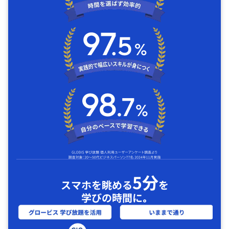
5分
スマホを眺める
を
学びの時間に｡