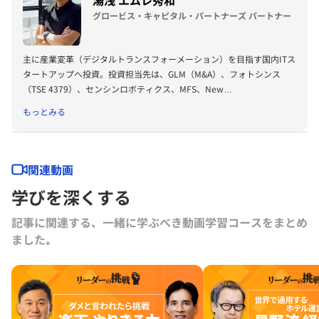
グロービス・キャピタル・パートナーズ パートナー
主に産業変革（デジタルトランスフォーメーション）を目指す国内ITス
タートアップへ投資。投資担当先は、GLM（M&A）、フォトシンス
（TSE 4379）、センシンロボティクス、MFS、New
Standard、Matsuri Technologies、Global Mobility Service、
もっとみる
Shippio、CADDi、estie、Leaner Technologies、ascend、
medicalforce、Facilo 等。
グロービス経営大学院（MBA）講師。
ハーバードビジネススクール卒（MBA）、オハイオ州立大学ビジネス
関連動画
学部卒。
学びを深くする
記事に関連する、一緒に学ぶべき動画学習コースをまとめ
ました｡