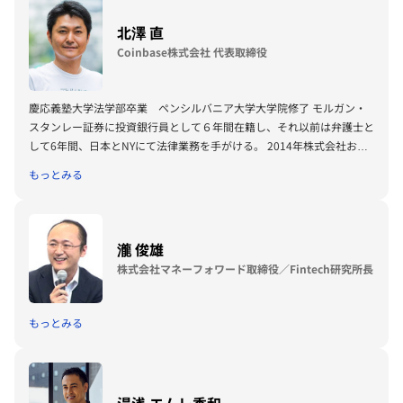
北澤 直
Coinbase株式会社 代表取締役
慶応義塾大学法学部卒業 ペンシルバニア大学大学院修了 モルガン・
スタンレー証券に投資銀行員として６年間在籍し、それ以前は弁護士と
して6年間、日本とNYにて法律業務を手がける。 2014年株式会社お金
のデザインの立ち上げにCOOとして参画。ロボアドバイザー「THEO」
もっとみる
のローンチとビジネス拡大に携わる。一般社団法人Fintech協会の創立
にも理事として関与。 2018年よりCoinbaseに参画。 株式会社 Kyash
社外取締役。AnyMind Group株式会社社外監査役。 著書に「誰が
FinTechを制するのか」（単著）（KADOKAWA）、「ロボアドバイザ
瀧 俊雄
ーの資産運用革命」（共著）（きんざい）など。
株式会社マネーフォワード取締役／Fintech研究所長
もっとみる
湯浅 エムレ秀和