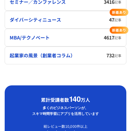
セミナー／カンファレンス
3416
記事
新着あり
ダイバーシティニュース
47
記事
新着あり
MBA/テクノベート
4617
記事
起業家の風景（創業者コラム）
732
記事
1
40
累計受講者数
万人
多くのビジネスパーソンが、
スキマ時間学習にアプリを活用しています
総レビュー数10,000件以上