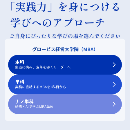
グロービス経営大学院（MBA）
本科
創造に挑み、変革を導くリーダーへ
単科
実務に直結するMBAを1科目から
ナノ単科
動画とAIで学ぶMBA単位