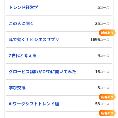
トレンド経営学
5
コース
この人に聞く
35
コース
新着あり
耳で効く！ビジネスサプリ
1696
コース
Z世代と考える
9
コース
グロービス講師がCFOに聞いてみた
16
コース
学び交換
8
コース
新着あり
AIワークシフトトレンド編
58
コース
新着あり