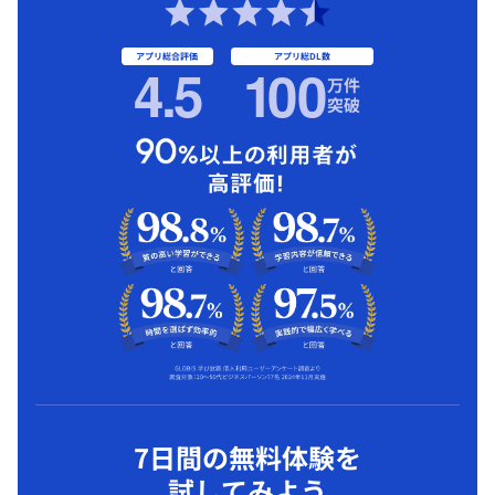
アプリ総合評価
アプリ総DL数
4.5
1
00
万件
突破
7日間の無料体験を
試してみよう