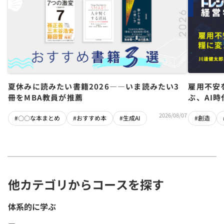
夏休みに読みたい書籍2026――いま読みたい3
雇用不安
冊をMBA教員が推薦
ぶ、AI
2026/08/07
#〇〇な本まとめ
#おすすめ本
#生成AI
#創造
他カテゴリからコースを探す
体系的に学ぶ